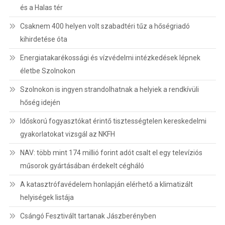
és a Halas tér
Csaknem 400 helyen volt szabadtéri tűz a hőségriadó
kihirdetése óta
Energiatakarékossági és vízvédelmi intézkedések lépnek
életbe Szolnokon
Szolnokon is ingyen strandolhatnak a helyiek a rendkívüli
hőség idején
Időskorú fogyasztókat érintő tisztességtelen kereskedelmi
gyakorlatokat vizsgál az NKFH
NAV: több mint 174 millió forint adót csalt el egy televíziós
műsorok gyártásában érdekelt cégháló
A katasztrófavédelem honlapján elérhető a klimatizált
helyiségek listája
Csángó Fesztivált tartanak Jászberényben