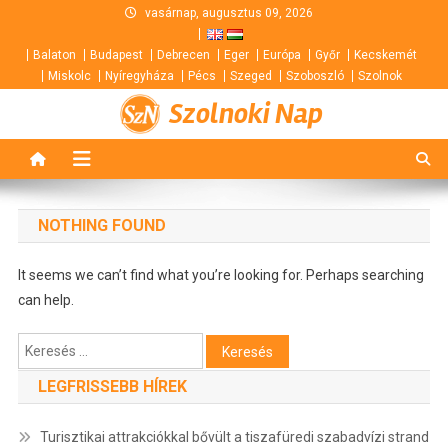
Skip
vasárnap, augusztus 09, 2026
to
Balaton
Budapest
Debrecen
Eger
Európa
Győr
Kecskemét
content
Miskolc
Nyíregyháza
Pécs
Szeged
Szoboszló
Szolnok
Szolnoki Nap
NOTHING FOUND
It seems we can’t find what you’re looking for. Perhaps searching
can help.
Keresés:
LEGFRISSEBB HÍREK
Turisztikai attrakciókkal bővült a tiszafüredi szabadvízi strand