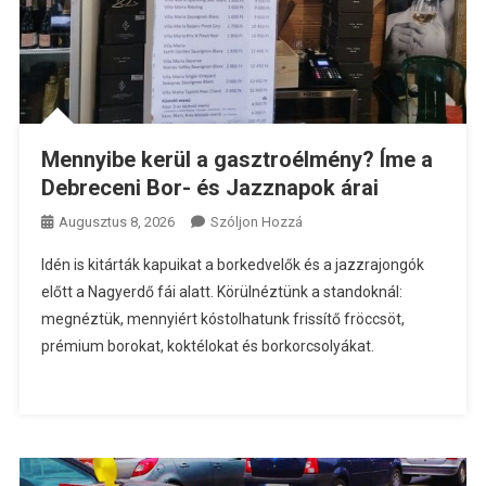
Mennyibe kerül a gasztroélmény? Íme a
Debreceni Bor- és Jazznapok árai
A
Augusztus 8, 2026
Szóljon Hozzá
Mennyibe
Idén is kitárták kapuikat a borkedvelők és a jazzrajongók
Kerül
előtt a Nagyerdő fái alatt. Körülnéztünk a standoknál:
A
megnéztük, mennyiért kóstolhatunk frissítő fröccsöt,
Gasztroélmény?
prémium borokat, koktélokat és borkorcsolyákat.
Íme
A
Debreceni
Bor-
És
Jazznapok