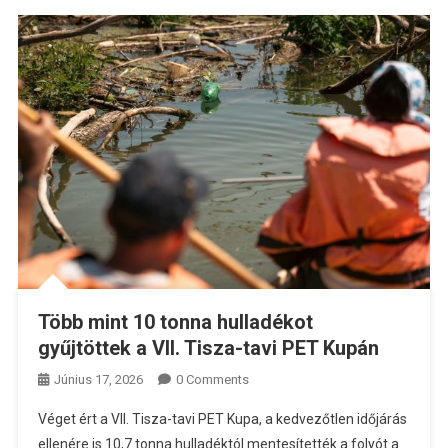
Több mint 10 tonna hulladékot
gyűjtöttek a VII. Tisza-tavi PET Kupán
Június 17, 2026
0 Comments
Véget ért a VII. Tisza-tavi PET Kupa, a kedvezőtlen időjárás
ellenére is 10,7 tonna hulladéktól mentesítették a folyót a