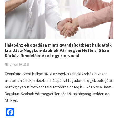
Hálapénz elfogadása miatt gyanúsítottként hallgatták
ki a Jász-Nagykun-Szolnok Vármegyei Hetényi Géza
Kórház-Rendelőintézet egyik orvosát
június 30, 2026
Gyanúsítottként hallgatták ki az egyik szolnoki kórház orvosát,
akit tetten értek, miközben hálapénzt fogadott el egyik betegétől
hétfőn; gyanúsítottként felel tettéért a beteg is – közölte a Jász-
Nagykun-Szolnok Vármegyei Rendőr-főkapitányság kedden az
MTI-vel.
Facebook