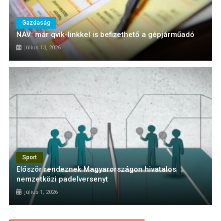
Gazdaság
NAV: már qvik-linkkel is befizethető a gépjárműadó
július 13, 2026
Sport
Először rendeznek Magyarországon hivatalos
nemzetközi padelversenyt
július 1, 2026