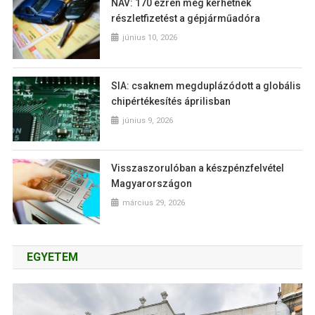
NAV: 170 ezren még kérhetnek
részletfizetést a gépjárműadóra
június 10, 2026
SIA: csaknem megduplázódott a globális
chipértékesítés áprilisban
június 9, 2026
Visszaszorulóban a készpénzfelvétel
Magyarországon
március 29, 2026
EGYETEM