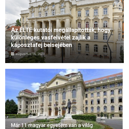
Az ELTE kutatói megállapították, hogy
különleges vasfelvétel zajlik a
káposztafej belsejében
augusztus 16, 2023
Már 11 magyar egyetem van a világ