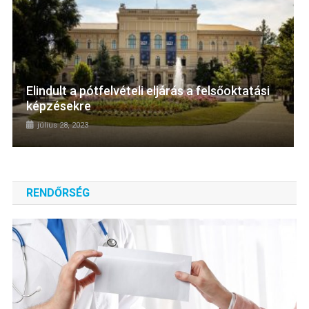
Elindult a pótfelvételi eljárás a felsőoktatási
képzésekre
július 28, 2023
RENDŐRSÉG