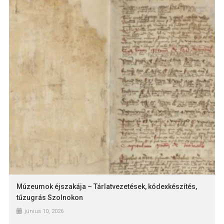
Múzeumok éjszakája – Tárlatvezetések, kódexkészítés,
tűzugrás Szolnokon
június 10, 2026