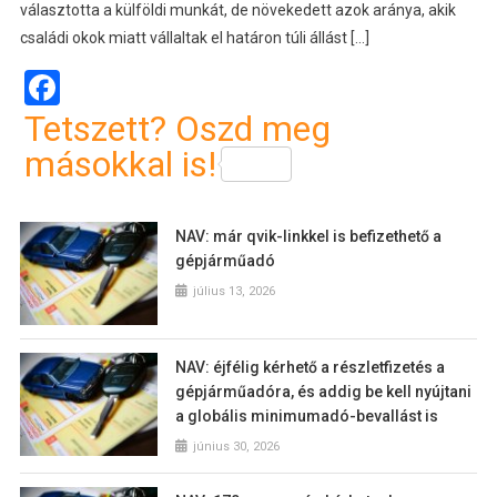
választotta a külföldi munkát, de növekedett azok aránya, akik
családi okok miatt vállaltak el határon túli állást […]
Facebook
Tetszett? Oszd meg
másokkal is!
NAV: már qvik-linkkel is befizethető a
gépjárműadó
július 13, 2026
NAV: éjfélig kérhető a részletfizetés a
gépjárműadóra, és addig be kell nyújtani
a globális minimumadó-bevallást is
június 30, 2026