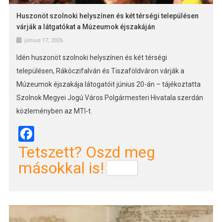
Huszonöt szolnoki helyszínen és két térségi településen
várják a látgatókat a Múzeumok éjszakáján
június 17, 2026
Idén huszonöt szolnoki helyszínen és két térségi
településen, Rákóczifalván és Tiszaföldváron várják a
Múzeumok éjszakája látogatóit június 20-án – tájékoztatta
Szolnok Megyei Jogú Város Polgármesteri Hivatala szerdán
közleményben az MTI-t.
Facebook
Tetszett? Oszd meg
másokkal is!