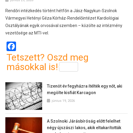
június 29, 2026
Rendőri intézkedés történt hétfőn a Jász-Nagykun-Szolnok
Vármegyei Hetényi Géza Kórház-Rendelőintézet Kardiológiai
Osztályának egyik orvosával szemben – közölte az intézmény
vezetősége az MTI-vel.
Facebook
Tetszett? Oszd meg
másokkal is!
Tizenöt év fegyházra ítélték egy nőt, aki
megölte kisfiát Karcagon
június 19, 2026
A Szolnoki Járásbíróság előtt felelhet
négy újszászi lakos, akik eltakarították