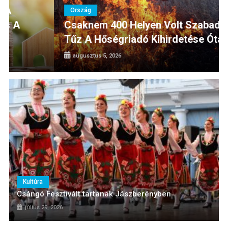
Ország
Időskorú fogyasztókat érintő tisztességtelen
kereskedelmi gyakorlatokat vizsgál az NKFH
Helyi Hírek
Csaknem 400 Helyen Volt Szabadtéri
Turisztikai attrakciókkal bővült a tiszafüredi
Tűz A Hőségriadó Kihirdetése Óta
szabadvízi strand és a Halas tér
augusztus 5, 2026
Kultúra
Csángó Fesztivált tartanak Jászberényben
július 29, 2026