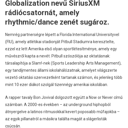
Globalization nevű SiriusXM
rádiócsatornát, amely
rhythmic/dance zenét sugároz.
Nemrég partnerségre lépett a Florida International Universityvel
(FIU), amely atlétikai stadionját Pitbull Stadiumra keresztelte,
ezzel ez lett Amerika első olyan sportlétesítménye, amely egy
művészről kapta a nevét. Pitbull szószólója az oktatásnak:
társalapítója a Slam!-nek (Sports Leadership Arts Management),
egy tandíjmentes állami iskolahálózatnak, amelyet világszerte
vezető oktatási szervezetként tartanak számon, és jelenleg több
mint 10 ezer diákot szolgál tizennégy amerikai iskolában.
A rapper tavaly Bon Jovival dolgozott együtt a Now or Never című
számban. A 2000-es években – az underground hiphopból
átnyergelve a latinos ritmusokkal kevert poposabb műfajokba –
az egyik pillanatról a másikra találta magát a slágerlisták
csúcsán.