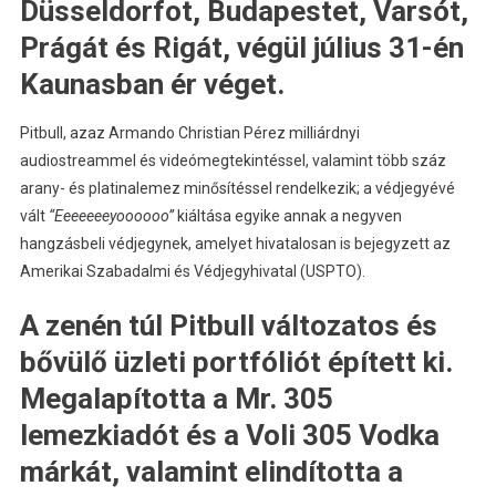
Düsseldorfot, Budapestet, Varsót,
Prágát és Rigát, végül július 31-én
Kaunasban ér véget.
Pitbull, azaz Armando Christian Pérez milliárdnyi
audiostreammel és videómegtekintéssel, valamint több száz
arany- és platinalemez minősítéssel rendelkezik; a védjegyévé
vált
“Eeeeeeeyoooooo”
kiáltása egyike annak a negyven
hangzásbeli védjegynek, amelyet hivatalosan is bejegyzett az
Amerikai Szabadalmi és Védjegyhivatal (USPTO).
A zenén túl Pitbull változatos és
bővülő üzleti portfóliót épített ki.
Megalapította a Mr. 305
lemezkiadót és a Voli 305 Vodka
márkát, valamint elindította a