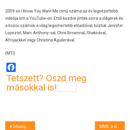
2009-es I Know You Want Me című száma az év legnézettebb
videója lett a YouTube-on. Ettől kezdve jöttek sorra a slágerek és
a közös számok a világ legismertebb előadóival, köztük Jennifer
Lopeztel, Marc Anthony-val, Chris Brownnal, Shakirával,
Afrojackkel vagy Christina Aguilerával.
(MTI)
Facebook
Tetszett? Oszd meg
másokkal is!
Bejegyzés
Mosógépbe rejtette a drogot, letartóztatták a pécsi férfit kábítószer-kereskedelem miatt
MME: a vízimadarak etetése veszélybe sodorja az állatokat