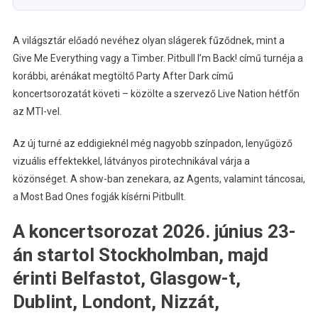
A világsztár előadó nevéhez olyan slágerek fűződnek, mint a
Give Me Everything vagy a Timber. Pitbull I’m Back! című turnéja a
korábbi, arénákat megtöltő Party After Dark című
koncertsorozatát követi – közölte a szervező Live Nation hétfőn
az MTI-vel.
Az új turné az eddigieknél még nagyobb színpadon, lenyűgöző
vizuális effektekkel, látványos pirotechnikával várja a
közönséget. A show-ban zenekara, az Agents, valamint táncosai,
a Most Bad Ones fogják kísérni Pitbullt.
A koncertsorozat 2026. június 23-
án startol Stockholmban, majd
érinti Belfastot, Glasgow-t,
Dublint, Londont, Nizzát,