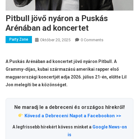
Pitbull jövő nyáron a Puskás
Arénában ad koncertet
Party Zone
Október 20, 2025
0 Comments
A Puskás Arénában ad koncertet jövő nyáron Pitbull. A
Grammy-díjas, kubai származású amerikai rapper első
magyarországi koncertjét adja 2026. július 21-én, előtte Lil
Jon melegíti be a közönséget.
Ne maradj le a debreceni és országos hírekről!
Kövesd a Debreceni Napot a Facebookon >>
A legfrissebb hírekért kövess minket a
Google News-on
is