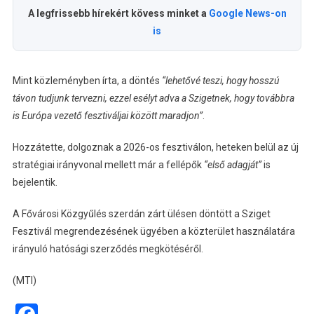
A legfrissebb hírekért kövess minket a
Google News-on
is
Mint közleményben írta, a döntés
“lehetővé teszi, hogy hosszú
távon tudjunk tervezni, ezzel esélyt adva a Szigetnek, hogy továbbra
is Európa vezető fesztiváljai között maradjon”
.
Hozzátette, dolgoznak a 2026-os fesztiválon, heteken belül az új
stratégiai irányvonal mellett már a fellépők
“első adagját”
is
bejelentik.
A Fővárosi Közgyűlés szerdán zárt ülésen döntött a Sziget
Fesztivál megrendezésének ügyében a közterület használatára
irányuló hatósági szerződés megkötéséről.
(MTI)