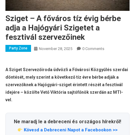
Sziget – A főváros tíz évig bérbe
adja a Hajógyári Szigetet a
fesztivál szervezőinek
Party Zone
November 28, 2025
0 Comments
A Sziget Szervezőiroda üdvözli a Fővárosi Közgyűlés szerdai
döntését, mely szerint a következő tíz évre bérbe adják a
szervezőknek a Hajógyári-sziget érintett részét a fesztivál
idejére – közölte Vető Viktória sajtófőnök szerdán az MTI-
vel.
Ne maradj le a debreceni és országos hírekről!
Kövesd a Debreceni Napot a Facebookon >>