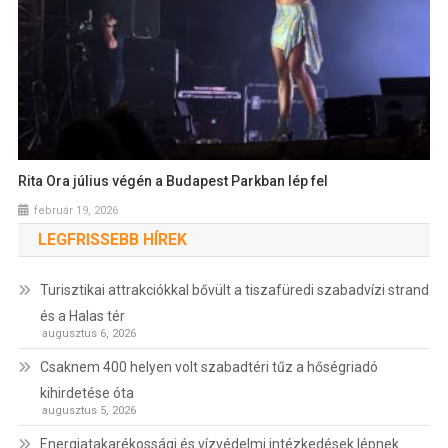
Rita Ora július végén a Budapest Parkban lép fel
február 19, 2026
LEGFRISSEBB HÍREK
Turisztikai attrakciókkal bővült a tiszafüredi szabadvízi strand
és a Halas tér
augusztus 6, 2026
Csaknem 400 helyen volt szabadtéri tűz a hőségriadó
kihirdetése óta
augusztus 5, 2026
Energiatakarékossági és vízvédelmi intézkedések lépnek