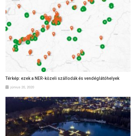
Térkép: ezek a NER-közeli szállodák és vendéglátóhelyek
június 20, 2020