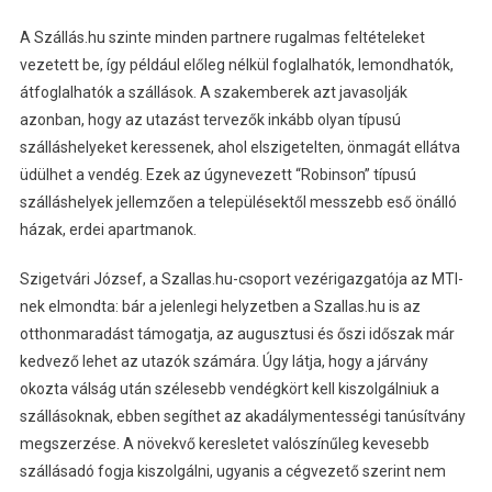
A Szállás.hu szinte minden partnere rugalmas feltételeket
vezetett be, így például előleg nélkül foglalhatók, lemondhatók,
átfoglalhatók a szállások. A szakemberek azt javasolják
azonban, hogy az utazást tervezők inkább olyan típusú
szálláshelyeket keressenek, ahol elszigetelten, önmagát ellátva
üdülhet a vendég. Ezek az úgynevezett “Robinson” típusú
szálláshelyek jellemzően a településektől messzebb eső önálló
házak, erdei apartmanok.
Szigetvári József, a Szallas.hu-csoport vezérigazgatója az MTI-
nek elmondta: bár a jelenlegi helyzetben a Szallas.hu is az
otthonmaradást támogatja, az augusztusi és őszi időszak már
kedvező lehet az utazók számára. Úgy látja, hogy a járvány
okozta válság után szélesebb vendégkört kell kiszolgálniuk a
szállásoknak, ebben segíthet az akadálymentességi tanúsítvány
megszerzése. A növekvő keresletet valószínűleg kevesebb
szállásadó fogja kiszolgálni, ugyanis a cégvezető szerint nem