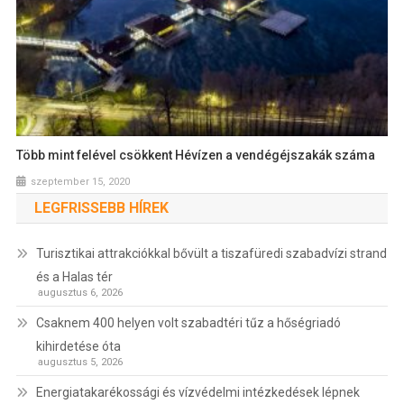
Több mint felével csökkent Hévízen a vendégéjszakák száma
szeptember 15, 2020
LEGFRISSEBB HÍREK
Turisztikai attrakciókkal bővült a tiszafüredi szabadvízi strand
és a Halas tér
augusztus 6, 2026
Csaknem 400 helyen volt szabadtéri tűz a hőségriadó
kihirdetése óta
augusztus 5, 2026
Energiatakarékossági és vízvédelmi intézkedések lépnek