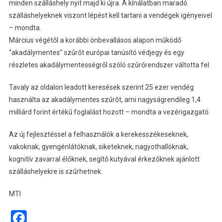
minden szálláshely nyit majd ki újra. A kínálatban maradó
szálláshelyeknek viszont lépést kell tartani a vendégek igényeivel
– mondta.
Március végétől a korábbi önbevallásos alapon működő
“akadálymentes” szűrőt európai tanúsító védjegy és egy
részletes akadálymentességről szóló szűrőrendszer váltotta fel.
Tavaly az oldalon leadott keresések szerint 25 ezer vendég
használta az akadálymentes szűrőt, ami nagyságrendileg 1,4
milliárd forint értékű foglalást hozott – mondta a vezérigazgató.
Az új fejlesztéssel a felhasználók a kerekesszékeseknek,
vakoknak, gyengénlátóknak, siketeknek, nagyothallóknak,
kognitív zavarral élőknek, segítő kutyával érkezőknek ajánlott
szálláshelyekre is szűrhetnek.
MTI
Facebook