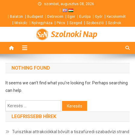
Skip
szombat, augusztus 08, 2026
to
Balaton
Budapest
Debrecen
Eger
Európa
Győr
Kecskemét
content
Miskolc
Nyíregyháza
Pécs
Szeged
Szoboszló
Szolnok
Szolnoki Nap
NOTHING FOUND
It seems we can’t find what you’re looking for. Perhaps searching
can help.
Keresés:
LEGFRISSEBB HÍREK
Turisztikai attrakciókkal bővült a tiszafüredi szabadvízi strand