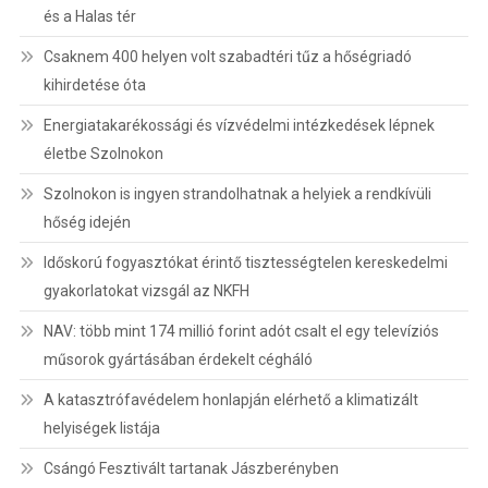
és a Halas tér
Csaknem 400 helyen volt szabadtéri tűz a hőségriadó
kihirdetése óta
Energiatakarékossági és vízvédelmi intézkedések lépnek
életbe Szolnokon
Szolnokon is ingyen strandolhatnak a helyiek a rendkívüli
hőség idején
Időskorú fogyasztókat érintő tisztességtelen kereskedelmi
gyakorlatokat vizsgál az NKFH
NAV: több mint 174 millió forint adót csalt el egy televíziós
műsorok gyártásában érdekelt cégháló
A katasztrófavédelem honlapján elérhető a klimatizált
helyiségek listája
Csángó Fesztivált tartanak Jászberényben