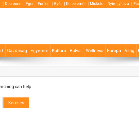
t
Debrecen
Eger
Európa
Győr
Kecskemét
Miskolc
Nyíregyháza
Pé
rt
Gazdaság
Egyetem
Kultúra
Bulvár
Wellness
Európa
Világ
arching can help.