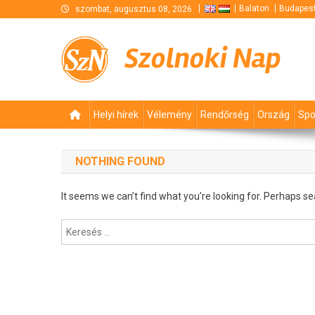
Skip
Balaton
Budapes
szombat, augusztus 08, 2026
to
content
Szolnoki Nap
Helyi hírek
Vélemény
Rendőrség
Ország
Spo
NOTHING FOUND
It seems we can’t find what you’re looking for. Perhaps se
Keresés: