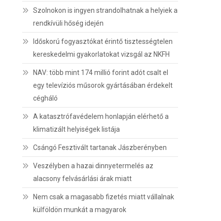
Szolnokon is ingyen strandolhatnak a helyiek a
rendkívüli hőség idején
Időskorú fogyasztókat érintő tisztességtelen
kereskedelmi gyakorlatokat vizsgál az NKFH
NAV: több mint 174 millió forint adót csalt el
egy televíziós műsorok gyártásában érdekelt
cégháló
A katasztrófavédelem honlapján elérhető a
klimatizált helyiségek listája
Csángó Fesztivált tartanak Jászberényben
Veszélyben a hazai dinnyetermelés az
alacsony felvásárlási árak miatt
Nem csak a magasabb fizetés miatt vállalnak
külföldön munkát a magyarok