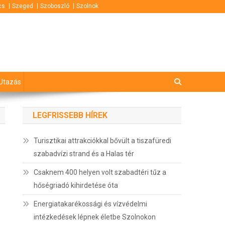
cs
Szeged
Szoboszló
Szolnok
Utazás
LEGFRISSEBB HÍREK
Turisztikai attrakciókkal bővült a tiszafüredi
szabadvízi strand és a Halas tér
Csaknem 400 helyen volt szabadtéri tűz a
hőségriadó kihirdetése óta
Energiatakarékossági és vízvédelmi
intézkedések lépnek életbe Szolnokon