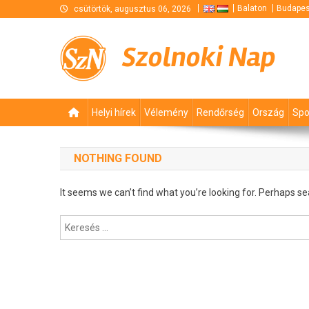
Skip
Balaton
Budapes
csütörtök, augusztus 06, 2026
to
content
Szolnoki Nap
Helyi hírek
Vélemény
Rendőrség
Ország
Spo
NOTHING FOUND
It seems we can’t find what you’re looking for. Perhaps se
Keresés: