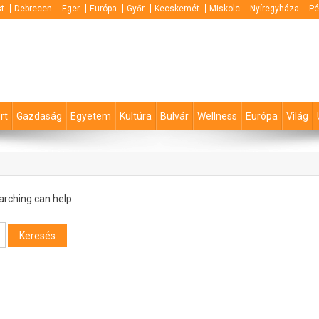
t
Debrecen
Eger
Európa
Győr
Kecskemét
Miskolc
Nyíregyháza
Pé
rt
Gazdaság
Egyetem
Kultúra
Bulvár
Wellness
Európa
Világ
arching can help.