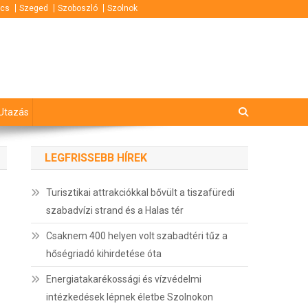
cs
Szeged
Szoboszló
Szolnok
Utazás
LEGFRISSEBB HÍREK
Turisztikai attrakciókkal bővült a tiszafüredi
szabadvízi strand és a Halas tér
Csaknem 400 helyen volt szabadtéri tűz a
hőségriadó kihirdetése óta
Energiatakarékossági és vízvédelmi
intézkedések lépnek életbe Szolnokon