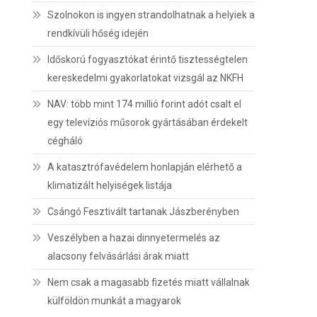
Szolnokon is ingyen strandolhatnak a helyiek a
rendkívüli hőség idején
Időskorú fogyasztókat érintő tisztességtelen
kereskedelmi gyakorlatokat vizsgál az NKFH
NAV: több mint 174 millió forint adót csalt el
egy televíziós műsorok gyártásában érdekelt
cégháló
A katasztrófavédelem honlapján elérhető a
klimatizált helyiségek listája
Csángó Fesztivált tartanak Jászberényben
Veszélyben a hazai dinnyetermelés az
alacsony felvásárlási árak miatt
Nem csak a magasabb fizetés miatt vállalnak
külföldön munkát a magyarok