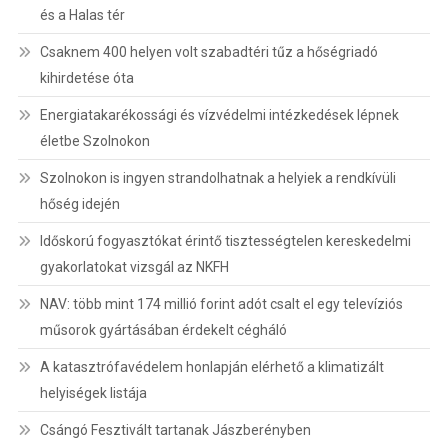
és a Halas tér
Csaknem 400 helyen volt szabadtéri tűz a hőségriadó
kihirdetése óta
Energiatakarékossági és vízvédelmi intézkedések lépnek
életbe Szolnokon
Szolnokon is ingyen strandolhatnak a helyiek a rendkívüli
hőség idején
Időskorú fogyasztókat érintő tisztességtelen kereskedelmi
gyakorlatokat vizsgál az NKFH
NAV: több mint 174 millió forint adót csalt el egy televíziós
műsorok gyártásában érdekelt cégháló
A katasztrófavédelem honlapján elérhető a klimatizált
helyiségek listája
Csángó Fesztivált tartanak Jászberényben