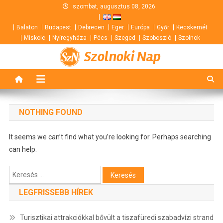
Skip
szombat, augusztus 08, 2026
to
Balaton
Budapest
Debrecen
Eger
Európa
Győr
Kecskemét
content
Miskolc
Nyíregyháza
Pécs
Szeged
Szoboszló
Szolnok
Szolnoki Nap
NOTHING FOUND
It seems we can’t find what you’re looking for. Perhaps searching
can help.
Keresés:
LEGFRISSEBB HÍREK
Turisztikai attrakciókkal bővült a tiszafüredi szabadvízi strand