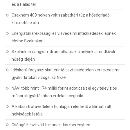
és a Halas tér
Csaknem 400 helyen volt szabadtéri tűz a hőségriadó
kihirdetése óta
Energiatakarékossági és vízvédelmi intézkedések lépnek
életbe Szolnokon
Szolnokon is ingyen strandolhatnak a helyiek a rendkívüli
hőség idején
Időskorú fogyasztókat érintő tisztességtelen kereskedelmi
gyakorlatokat vizsgál az NKFH
NAV: több mint 174 millió forint adót csalt el egy televíziós
műsorok gyártásában érdekelt cégháló
A katasztrófavédelem honlapján elérhető a klimatizált
helyiségek listája
Csángó Fesztivált tartanak Jászberényben