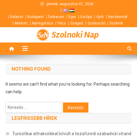
Skip
péntek, augusztus 07, 2026
to
Balaton
Budapest
Debrecen
Eger
Európa
Győr
Kecskemét
content
Miskolc
Nyíregyháza
Pécs
Szeged
Szoboszló
Szolnok
Szolnoki Nap
NOTHING FOUND
It seems we can’t find what you’re looking for. Perhaps searching
can help.
Keresés:
LEGFRISSEBB HÍREK
Turisztikai attrakciókkal bővült a tiszafüredi szabadvízi strand