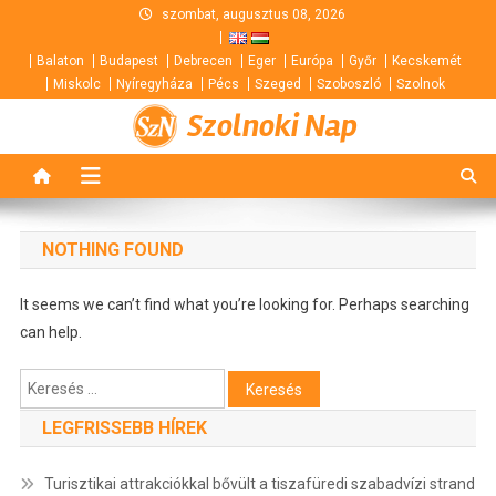
Skip
szombat, augusztus 08, 2026
to
Balaton
Budapest
Debrecen
Eger
Európa
Győr
Kecskemét
content
Miskolc
Nyíregyháza
Pécs
Szeged
Szoboszló
Szolnok
Szolnoki Nap
NOTHING FOUND
It seems we can’t find what you’re looking for. Perhaps searching
can help.
Keresés:
LEGFRISSEBB HÍREK
Turisztikai attrakciókkal bővült a tiszafüredi szabadvízi strand