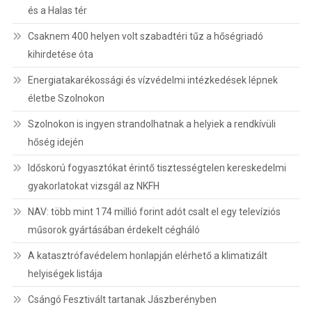
és a Halas tér
Csaknem 400 helyen volt szabadtéri tűz a hőségriadó
kihirdetése óta
Energiatakarékossági és vízvédelmi intézkedések lépnek
életbe Szolnokon
Szolnokon is ingyen strandolhatnak a helyiek a rendkívüli
hőség idején
Időskorú fogyasztókat érintő tisztességtelen kereskedelmi
gyakorlatokat vizsgál az NKFH
NAV: több mint 174 millió forint adót csalt el egy televíziós
műsorok gyártásában érdekelt cégháló
A katasztrófavédelem honlapján elérhető a klimatizált
helyiségek listája
Csángó Fesztivált tartanak Jászberényben