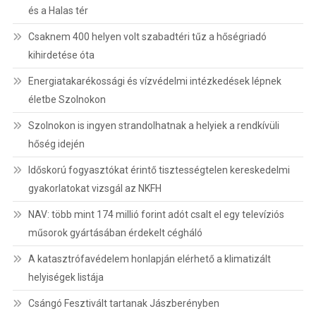
és a Halas tér
Csaknem 400 helyen volt szabadtéri tűz a hőségriadó
kihirdetése óta
Energiatakarékossági és vízvédelmi intézkedések lépnek
életbe Szolnokon
Szolnokon is ingyen strandolhatnak a helyiek a rendkívüli
hőség idején
Időskorú fogyasztókat érintő tisztességtelen kereskedelmi
gyakorlatokat vizsgál az NKFH
NAV: több mint 174 millió forint adót csalt el egy televíziós
műsorok gyártásában érdekelt cégháló
A katasztrófavédelem honlapján elérhető a klimatizált
helyiségek listája
Csángó Fesztivált tartanak Jászberényben