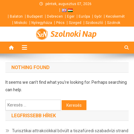
Skip
péntek, augusztus 07, 2026
to
Balaton
Budapest
Debrecen
Eger
Európa
Győr
Kecskemét
content
Miskolc
Nyíregyháza
Pécs
Szeged
Szoboszló
Szolnok
Szolnoki Nap
NOTHING FOUND
It seems we can’t find what you’re looking for. Perhaps searching
can help.
Keresés:
LEGFRISSEBB HÍREK
Turisztikai attrakciókkal bővült a tiszafüredi szabadvízi strand