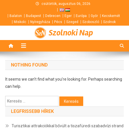
Skip
csütörtök, augusztus 06, 2026
to
Balaton
Budapest
Debrecen
Eger
Európa
Győr
Kecskemét
content
Miskolc
Nyíregyháza
Pécs
Szeged
Szoboszló
Szolnok
Szolnoki Nap
NOTHING FOUND
It seems we can’t find what you’re looking for. Perhaps searching
can help.
Keresés:
LEGFRISSEBB HÍREK
Turisztikai attrakciókkal bővült a tiszafüredi szabadvízi strand