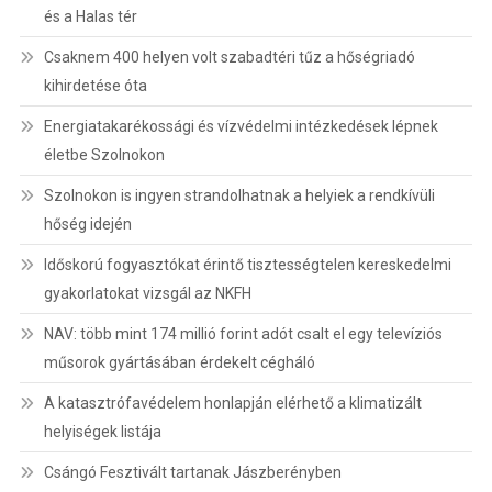
és a Halas tér
Csaknem 400 helyen volt szabadtéri tűz a hőségriadó
kihirdetése óta
Energiatakarékossági és vízvédelmi intézkedések lépnek
életbe Szolnokon
Szolnokon is ingyen strandolhatnak a helyiek a rendkívüli
hőség idején
Időskorú fogyasztókat érintő tisztességtelen kereskedelmi
gyakorlatokat vizsgál az NKFH
NAV: több mint 174 millió forint adót csalt el egy televíziós
műsorok gyártásában érdekelt cégháló
A katasztrófavédelem honlapján elérhető a klimatizált
helyiségek listája
Csángó Fesztivált tartanak Jászberényben