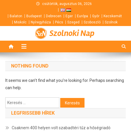
Skip
csütörtök, augusztus 06, 2026
to
Balaton
Budapest
Debrecen
Eger
Európa
Győr
Kecskemét
content
Miskolc
Nyíregyháza
Pécs
Szeged
Szoboszló
Szolnok
Szolnoki Nap
NOTHING FOUND
It seems we can’t find what you’re looking for. Perhaps searching
can help.
Keresés:
LEGFRISSEBB HÍREK
Csaknem 400 helyen volt szabadtéri tűz a hőségriadó