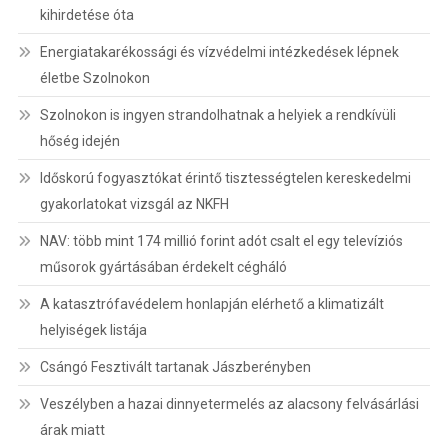
kihirdetése óta
Energiatakarékossági és vízvédelmi intézkedések lépnek
életbe Szolnokon
Szolnokon is ingyen strandolhatnak a helyiek a rendkívüli
hőség idején
Időskorú fogyasztókat érintő tisztességtelen kereskedelmi
gyakorlatokat vizsgál az NKFH
NAV: több mint 174 millió forint adót csalt el egy televíziós
műsorok gyártásában érdekelt cégháló
A katasztrófavédelem honlapján elérhető a klimatizált
helyiségek listája
Csángó Fesztivált tartanak Jászberényben
Veszélyben a hazai dinnyetermelés az alacsony felvásárlási
árak miatt