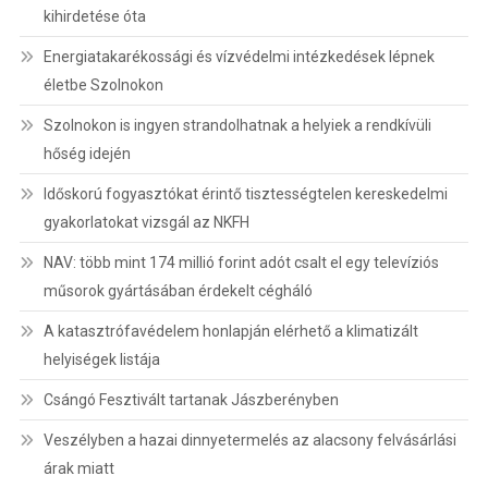
kihirdetése óta
Energiatakarékossági és vízvédelmi intézkedések lépnek
életbe Szolnokon
Szolnokon is ingyen strandolhatnak a helyiek a rendkívüli
hőség idején
Időskorú fogyasztókat érintő tisztességtelen kereskedelmi
gyakorlatokat vizsgál az NKFH
NAV: több mint 174 millió forint adót csalt el egy televíziós
műsorok gyártásában érdekelt cégháló
A katasztrófavédelem honlapján elérhető a klimatizált
helyiségek listája
Csángó Fesztivált tartanak Jászberényben
Veszélyben a hazai dinnyetermelés az alacsony felvásárlási
árak miatt