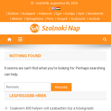
Skip
csütörtök, augusztus 06, 2026
to
Balaton
Budapest
Debrecen
Eger
Európa
Győr
Kecskemét
content
Miskolc
Nyíregyháza
Pécs
Szeged
Szoboszló
Szolnok
Szolnoki Nap
NOTHING FOUND
It seems we can’t find what you’re looking for. Perhaps searching
can help.
Keresés:
LEGFRISSEBB HÍREK
Csaknem 400 helyen volt szabadtéri tűz a hőségriadó