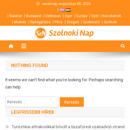
Skip
vasárnap, augusztus 09, 2026
to
Balaton
Budapest
Debrecen
Eger
Európa
Győr
Kecskemét
content
Miskolc
Nyíregyháza
Pécs
Szeged
Szoboszló
Szolnok
Szolnoki Nap
NOTHING FOUND
It seems we can’t find what you’re looking for. Perhaps searching
can help.
Keresés:
LEGFRISSEBB HÍREK
Turisztikai attrakciókkal bővült a tiszafüredi szabadvízi strand