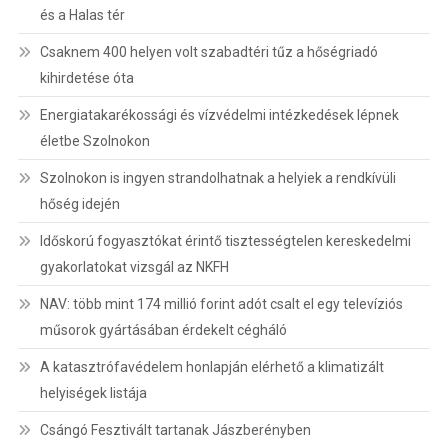
és a Halas tér
Csaknem 400 helyen volt szabadtéri tűz a hőségriadó
kihirdetése óta
Energiatakarékossági és vízvédelmi intézkedések lépnek
életbe Szolnokon
Szolnokon is ingyen strandolhatnak a helyiek a rendkívüli
hőség idején
Időskorú fogyasztókat érintő tisztességtelen kereskedelmi
gyakorlatokat vizsgál az NKFH
NAV: több mint 174 millió forint adót csalt el egy televíziós
műsorok gyártásában érdekelt cégháló
A katasztrófavédelem honlapján elérhető a klimatizált
helyiségek listája
Csángó Fesztivált tartanak Jászberényben