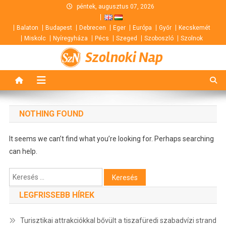
Skip
péntek, augusztus 07, 2026
to
Balaton
Budapest
Debrecen
Eger
Európa
Győr
Kecskemét
content
Miskolc
Nyíregyháza
Pécs
Szeged
Szoboszló
Szolnok
Szolnoki Nap
NOTHING FOUND
It seems we can’t find what you’re looking for. Perhaps searching
can help.
Keresés:
LEGFRISSEBB HÍREK
Turisztikai attrakciókkal bővült a tiszafüredi szabadvízi strand