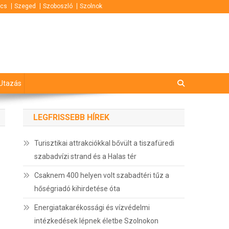
cs
Szeged
Szoboszló
Szolnok
Utazás
LEGFRISSEBB HÍREK
Turisztikai attrakciókkal bővült a tiszafüredi
szabadvízi strand és a Halas tér
Csaknem 400 helyen volt szabadtéri tűz a
hőségriadó kihirdetése óta
Energiatakarékossági és vízvédelmi
intézkedések lépnek életbe Szolnokon