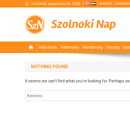
Skip
Balaton
Budapes
csütörtök, augusztus 06, 2026
to
content
Szolnoki Nap
Helyi hírek
Vélemény
Rendőrség
Ország
Spo
NOTHING FOUND
It seems we can’t find what you’re looking for. Perhaps se
Keresés: