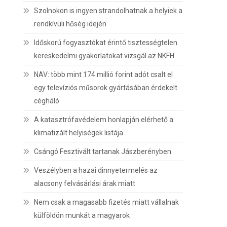
Szolnokon is ingyen strandolhatnak a helyiek a
rendkívüli hőség idején
Időskorú fogyasztókat érintő tisztességtelen
kereskedelmi gyakorlatokat vizsgál az NKFH
NAV: több mint 174 millió forint adót csalt el
egy televíziós műsorok gyártásában érdekelt
cégháló
A katasztrófavédelem honlapján elérhető a
klimatizált helyiségek listája
Csángó Fesztivált tartanak Jászberényben
Veszélyben a hazai dinnyetermelés az
alacsony felvásárlási árak miatt
Nem csak a magasabb fizetés miatt vállalnak
külföldön munkát a magyarok