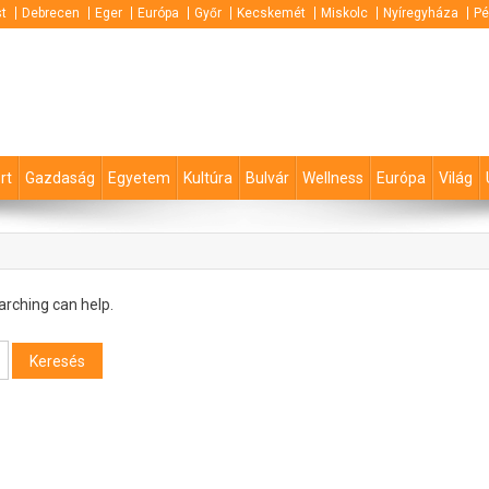
t
Debrecen
Eger
Európa
Győr
Kecskemét
Miskolc
Nyíregyháza
Pé
rt
Gazdaság
Egyetem
Kultúra
Bulvár
Wellness
Európa
Világ
arching can help.