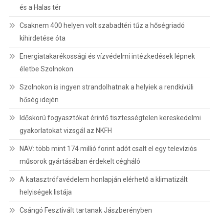
és a Halas tér
Csaknem 400 helyen volt szabadtéri tűz a hőségriadó
kihirdetése óta
Energiatakarékossági és vízvédelmi intézkedések lépnek
életbe Szolnokon
Szolnokon is ingyen strandolhatnak a helyiek a rendkívüli
hőség idején
Időskorú fogyasztókat érintő tisztességtelen kereskedelmi
gyakorlatokat vizsgál az NKFH
NAV: több mint 174 millió forint adót csalt el egy televíziós
műsorok gyártásában érdekelt cégháló
A katasztrófavédelem honlapján elérhető a klimatizált
helyiségek listája
Csángó Fesztivált tartanak Jászberényben