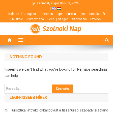
Skip
szombat, augusztus 08, 2026
to
Balaton
Budapest
Debrecen
Eger
Európa
Győr
Kecskemét
content
Miskolc
Nyíregyháza
Pécs
Szeged
Szoboszló
Szolnok
Szolnoki Nap
NOTHING FOUND
It seems we can’t find what you’re looking for. Perhaps searching
can help.
Keresés:
LEGFRISSEBB HÍREK
Turisztikai attrakciókkal bővült a tiszafüredi szabadvízi strand