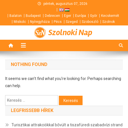
Skip
péntek, augusztus 07, 2026
to
Balaton
Budapest
Debrecen
Eger
Európa
Győr
Kecskemét
content
Miskolc
Nyíregyháza
Pécs
Szeged
Szoboszló
Szolnok
Szolnoki Nap
NOTHING FOUND
It seems we can’t find what you’re looking for. Perhaps searching
can help.
Keresés:
LEGFRISSEBB HÍREK
Turisztikai attrakciókkal bővült a tiszafüredi szabadvízi strand