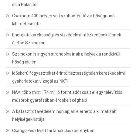
és a Halas tér
Csaknem 400 helyen volt szabadtéri tűz a hőségriadó
kihirdetése óta
Energiatakarékossági és vízvédelmi intézkedések lépnek
életbe Szolnokon
Szolnokon is ingyen strandolhatnak a helyiek a rendkívüli
hőség idején
Időskorú fogyasztókat érintő tisztességtelen kereskedelmi
gyakorlatokat vizsgál az NKFH
NAV: több mint 174 millió forint adót csalt el egy televíziós
műsorok gyártásában érdekelt cégháló
A katasztrófavédelem honlapján elérhető a klimatizált
helyiségek listája
Csángó Fesztivált tartanak Jászberényben