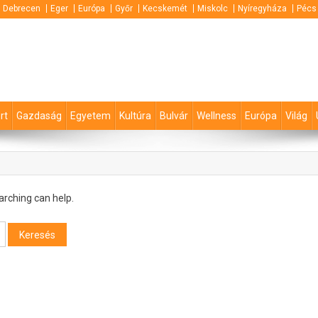
Debrecen
Eger
Európa
Győr
Kecskemét
Miskolc
Nyíregyháza
Pécs
rt
Gazdaság
Egyetem
Kultúra
Bulvár
Wellness
Európa
Világ
arching can help.