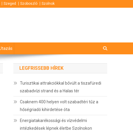
Szeged
Szoboszló
Szolnok
Utazás
LEGFRISSEBB HÍREK
Turisztikai attrakciókkal bővült a tiszafüredi
szabadvízi strand és a Halas tér
Csaknem 400 helyen volt szabadtéri tűz a
hőségriadó kihirdetése óta
Energiatakarékossági és vízvédelmi
intézkedések lépnek életbe Szolnokon