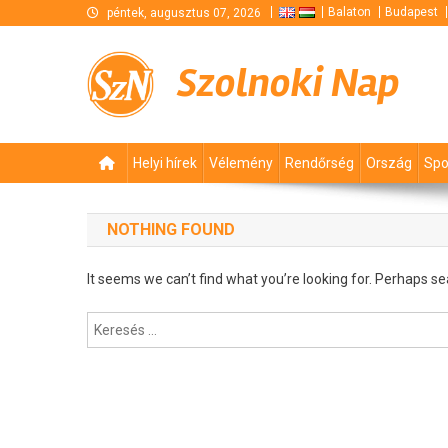
Skip
Balaton
Budapest
péntek, augusztus 07, 2026
to
content
Szolnoki Nap
Helyi hírek
Vélemény
Rendőrség
Ország
Spo
NOTHING FOUND
It seems we can’t find what you’re looking for. Perhaps se
Keresés: