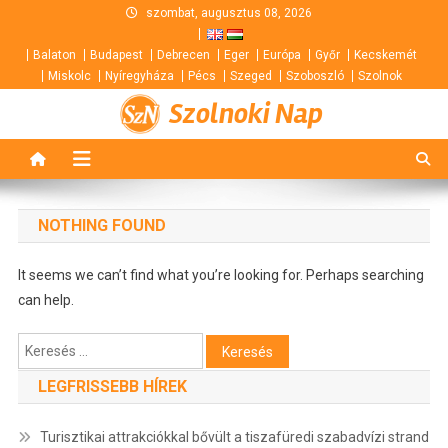
Skip
szombat, augusztus 08, 2026
to
Balaton
Budapest
Debrecen
Eger
Európa
Győr
Kecskemét
content
Miskolc
Nyíregyháza
Pécs
Szeged
Szoboszló
Szolnok
Szolnoki Nap
NOTHING FOUND
It seems we can’t find what you’re looking for. Perhaps searching
can help.
Keresés:
LEGFRISSEBB HÍREK
Turisztikai attrakciókkal bővült a tiszafüredi szabadvízi strand