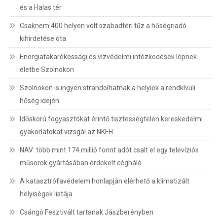
és a Halas tér
Csaknem 400 helyen volt szabadtéri tűz a hőségriadó
kihirdetése óta
Energiatakarékossági és vízvédelmi intézkedések lépnek
életbe Szolnokon
Szolnokon is ingyen strandolhatnak a helyiek a rendkívüli
hőség idején
Időskorú fogyasztókat érintő tisztességtelen kereskedelmi
gyakorlatokat vizsgál az NKFH
NAV: több mint 174 millió forint adót csalt el egy televíziós
műsorok gyártásában érdekelt cégháló
A katasztrófavédelem honlapján elérhető a klimatizált
helyiségek listája
Csángó Fesztivált tartanak Jászberényben