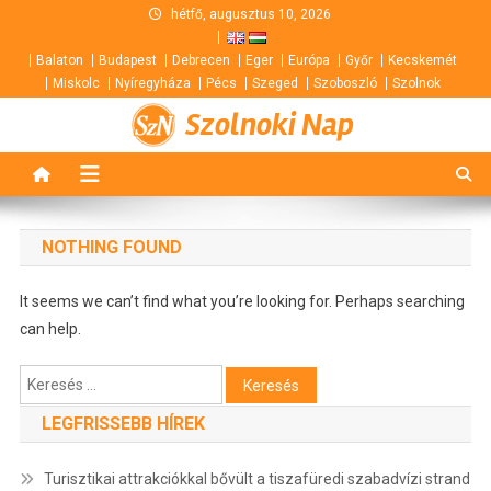
Skip
hétfő, augusztus 10, 2026
to
Balaton
Budapest
Debrecen
Eger
Európa
Győr
Kecskemét
content
Miskolc
Nyíregyháza
Pécs
Szeged
Szoboszló
Szolnok
Szolnoki Nap
NOTHING FOUND
It seems we can’t find what you’re looking for. Perhaps searching
can help.
Keresés:
LEGFRISSEBB HÍREK
Turisztikai attrakciókkal bővült a tiszafüredi szabadvízi strand