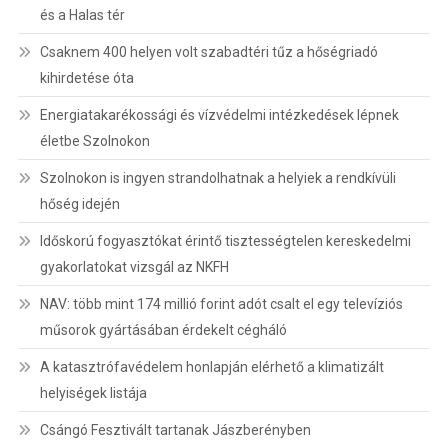
és a Halas tér
Csaknem 400 helyen volt szabadtéri tűz a hőségriadó
kihirdetése óta
Energiatakarékossági és vízvédelmi intézkedések lépnek
életbe Szolnokon
Szolnokon is ingyen strandolhatnak a helyiek a rendkívüli
hőség idején
Időskorú fogyasztókat érintő tisztességtelen kereskedelmi
gyakorlatokat vizsgál az NKFH
NAV: több mint 174 millió forint adót csalt el egy televíziós
műsorok gyártásában érdekelt cégháló
A katasztrófavédelem honlapján elérhető a klimatizált
helyiségek listája
Csángó Fesztivált tartanak Jászberényben