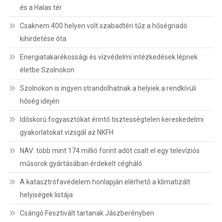
és a Halas tér
Csaknem 400 helyen volt szabadtéri tűz a hőségriadó
kihirdetése óta
Energiatakarékossági és vízvédelmi intézkedések lépnek
életbe Szolnokon
Szolnokon is ingyen strandolhatnak a helyiek a rendkívüli
hőség idején
Időskorú fogyasztókat érintő tisztességtelen kereskedelmi
gyakorlatokat vizsgál az NKFH
NAV: több mint 174 millió forint adót csalt el egy televíziós
műsorok gyártásában érdekelt cégháló
A katasztrófavédelem honlapján elérhető a klimatizált
helyiségek listája
Csángó Fesztivált tartanak Jászberényben