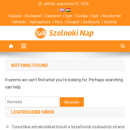
Skip
péntek, augusztus 07, 2026
to
Balaton
Budapest
Debrecen
Eger
Európa
Győr
Kecskemét
content
Miskolc
Nyíregyháza
Pécs
Szeged
Szoboszló
Szolnok
Szolnoki Nap
NOTHING FOUND
It seems we can’t find what you’re looking for. Perhaps searching
can help.
Keresés:
LEGFRISSEBB HÍREK
Turisztikai attrakciókkal bővült a tiszafüredi szabadvízi strand