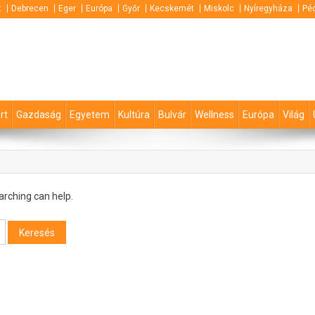
t
Debrecen
Eger
Európa
Győr
Kecskemét
Miskolc
Nyíregyháza
Pé
rt
Gazdaság
Egyetem
Kultúra
Bulvár
Wellness
Európa
Világ
arching can help.