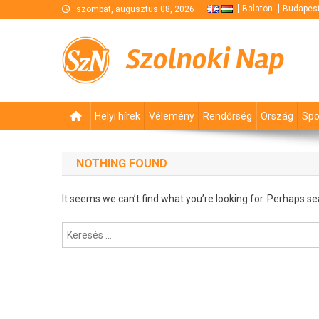
Skip
Balaton
Budapes
szombat, augusztus 08, 2026
to
content
Szolnoki Nap
Helyi hírek
Vélemény
Rendőrség
Ország
Spo
NOTHING FOUND
It seems we can’t find what you’re looking for. Perhaps se
Keresés: