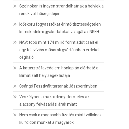
Szolnokon is ingyen strandolhatnak a helyiek a
rendkívüli hőség idején
Időskorú fogyasztókat érintő tisztességtelen
kereskedelmi gyakorlatokat vizsgál az NKFH
NAV: több mint 174 millió forint adót csalt el
egy televíziós műsorok gyártásában érdekelt
cégháló
A katasztrófavédelem honlapján elérhető a
klimatizált helyiségek listája
Csángó Fesztivált tartanak Jászberényben
Veszélyben a hazai dinnyetermelés az
alacsony felvásárlási árak miatt
Nem csak a magasabb fizetés miatt vállalnak
külföldön munkát a magyarok