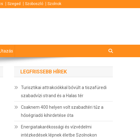
cs
Szeged
Szoboszló
Szolnok
Utazás
LEGFRISSEBB HÍREK
Turisztikai attrakciókkal bővült a tiszafüredi
szabadvízi strand és a Halas tér
Csaknem 400 helyen volt szabadtéri tűz a
hőségriadó kihirdetése óta
Energiatakarékossági és vízvédelmi
intézkedések lépnek életbe Szolnokon