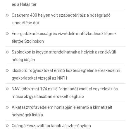
és a Halas tér
Csaknem 400 helyen volt szabadtéri tűz a hőségriadó
kihirdetése óta
Energiatakarékossági és vízvédelmi intézkedések lépnek
életbe Szolnokon
Szolnokon is ingyen strandolhatnak a helyiek a rendkívüli
hőség idején
Időskorú fogyasztókat érintő tisztességtelen kereskedelmi
gyakorlatokat vizsgál az NKFH
NAV: több mint 174 millió forint adót csalt el egy televíziós
műsorok gyártásában érdekelt cégháló
A katasztrófavédelem honlapján elérhető a klimatizált
helyiségek listája
Csángó Fesztivált tartanak Jászberényben