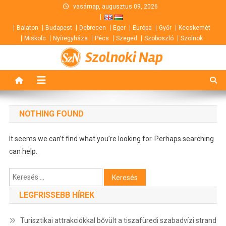
Skip
vasárnap, augusztus 09, 2026
to
Balaton
Budapest
Debrecen
Eger
Európa
Győr
Kecskemét
content
Miskolc
Nyíregyháza
Pécs
Szeged
Szoboszló
Szolnok
Szolnoki Nap
NOTHING FOUND
It seems we can’t find what you’re looking for. Perhaps searching
can help.
Keresés:
LEGFRISSEBB HÍREK
Turisztikai attrakciókkal bővült a tiszafüredi szabadvízi strand