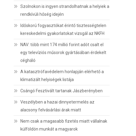
Szolnokon is ingyen strandolhatnak a helyiek a
rendkívüli hőség idején
Időskorú fogyasztókat érintő tisztességtelen
kereskedelmi gyakorlatokat vizsgál az NKFH
NAV: több mint 174 millió forint adót csalt el
egy televíziós műsorok gyártásában érdekelt
cégháló
A katasztrófavédelem honlapján elérhető a
klimatizált helyiségek listája
Csángó Fesztivált tartanak Jászberényben
Veszélyben a hazai dinnyetermelés az
alacsony felvásárlási árak miatt
Nem csak a magasabb fizetés miatt vállalnak
külföldön munkát a magyarok