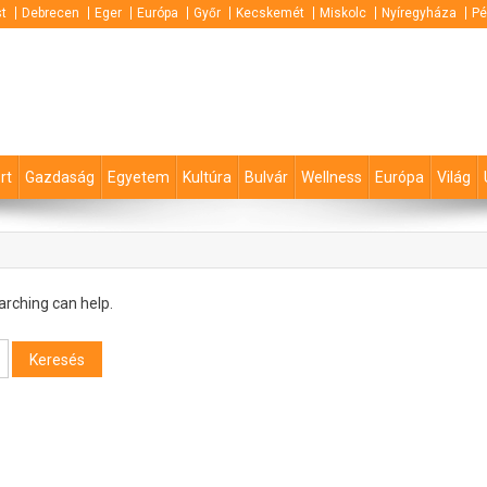
t
Debrecen
Eger
Európa
Győr
Kecskemét
Miskolc
Nyíregyháza
Pé
rt
Gazdaság
Egyetem
Kultúra
Bulvár
Wellness
Európa
Világ
arching can help.