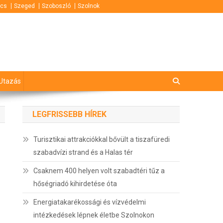
cs
Szeged
Szoboszló
Szolnok
Utazás
LEGFRISSEBB HÍREK
Turisztikai attrakciókkal bővült a tiszafüredi
szabadvízi strand és a Halas tér
Csaknem 400 helyen volt szabadtéri tűz a
hőségriadó kihirdetése óta
Energiatakarékossági és vízvédelmi
intézkedések lépnek életbe Szolnokon