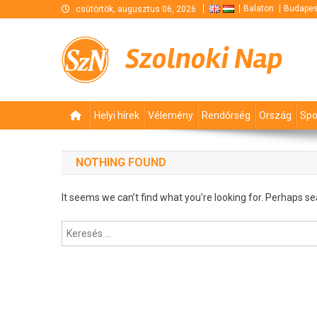
Skip
Balaton
Budapes
csütörtök, augusztus 06, 2026
to
content
Szolnoki Nap
Helyi hírek
Vélemény
Rendőrség
Ország
Spo
NOTHING FOUND
It seems we can’t find what you’re looking for. Perhaps se
Keresés: