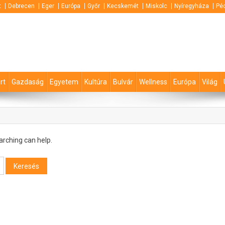
t
Debrecen
Eger
Európa
Győr
Kecskemét
Miskolc
Nyíregyháza
Pé
rt
Gazdaság
Egyetem
Kultúra
Bulvár
Wellness
Európa
Világ
arching can help.