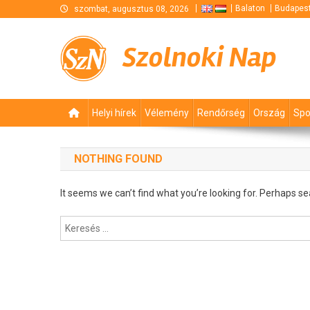
Skip
Balaton
Budapes
szombat, augusztus 08, 2026
to
content
Szolnoki Nap
Helyi hírek
Vélemény
Rendőrség
Ország
Spo
NOTHING FOUND
It seems we can’t find what you’re looking for. Perhaps se
Keresés: