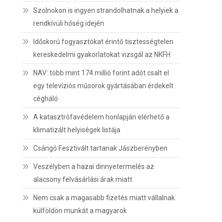
Szolnokon is ingyen strandolhatnak a helyiek a
rendkívüli hőség idején
Időskorú fogyasztókat érintő tisztességtelen
kereskedelmi gyakorlatokat vizsgál az NKFH
NAV: több mint 174 millió forint adót csalt el
egy televíziós műsorok gyártásában érdekelt
cégháló
A katasztrófavédelem honlapján elérhető a
klimatizált helyiségek listája
Csángó Fesztivált tartanak Jászberényben
Veszélyben a hazai dinnyetermelés az
alacsony felvásárlási árak miatt
Nem csak a magasabb fizetés miatt vállalnak
külföldön munkát a magyarok