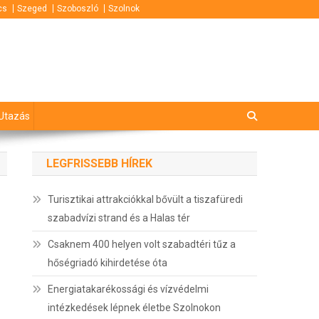
cs
Szeged
Szoboszló
Szolnok
Utazás
LEGFRISSEBB HÍREK
Turisztikai attrakciókkal bővült a tiszafüredi
szabadvízi strand és a Halas tér
Csaknem 400 helyen volt szabadtéri tűz a
hőségriadó kihirdetése óta
Energiatakarékossági és vízvédelmi
intézkedések lépnek életbe Szolnokon