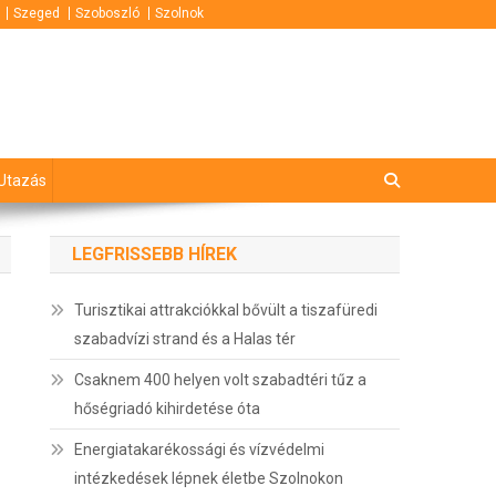
Szeged
Szoboszló
Szolnok
Utazás
LEGFRISSEBB HÍREK
Turisztikai attrakciókkal bővült a tiszafüredi
szabadvízi strand és a Halas tér
Csaknem 400 helyen volt szabadtéri tűz a
hőségriadó kihirdetése óta
Energiatakarékossági és vízvédelmi
intézkedések lépnek életbe Szolnokon