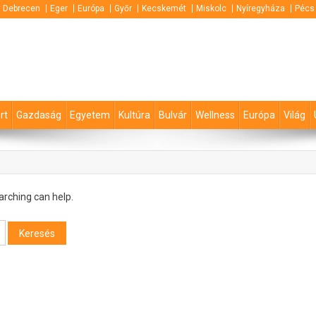
Debrecen
Eger
Európa
Győr
Kecskemét
Miskolc
Nyíregyháza
Pécs
rt
Gazdaság
Egyetem
Kultúra
Bulvár
Wellness
Európa
Világ
arching can help.