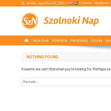
Skip
Balaton
Budapest
péntek, augusztus 07, 2026
to
content
Szolnoki Nap
Helyi hírek
Vélemény
Rendőrség
Ország
Spo
NOTHING FOUND
It seems we can’t find what you’re looking for. Perhaps se
Keresés: