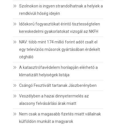
Szolnokon is ingyen strandolhatnak a helyiek a
rendkívüli hőség idején
Időskorú fogyasztókat érintő tisztességtelen
kereskedelmi gyakorlatokat vizsgál az NKFH
NAV: több mint 174 millió forint adót csalt el
egy televíziós műsorok gyártásában érdekelt
cégháló
A katasztrófavédelem honlapján elérhető a
klimatizált helyiségek listája
Csángó Fesztivált tartanak Jászberényben
Veszélyben a hazai dinnyetermelés az
alacsony felvásárlási árak miatt
Nem csak a magasabb fizetés miatt vállalnak
külföldön munkát a magyarok