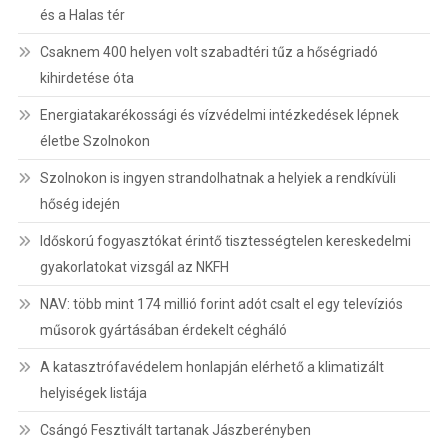
és a Halas tér
Csaknem 400 helyen volt szabadtéri tűz a hőségriadó
kihirdetése óta
Energiatakarékossági és vízvédelmi intézkedések lépnek
életbe Szolnokon
Szolnokon is ingyen strandolhatnak a helyiek a rendkívüli
hőség idején
Időskorú fogyasztókat érintő tisztességtelen kereskedelmi
gyakorlatokat vizsgál az NKFH
NAV: több mint 174 millió forint adót csalt el egy televíziós
műsorok gyártásában érdekelt cégháló
A katasztrófavédelem honlapján elérhető a klimatizált
helyiségek listája
Csángó Fesztivált tartanak Jászberényben