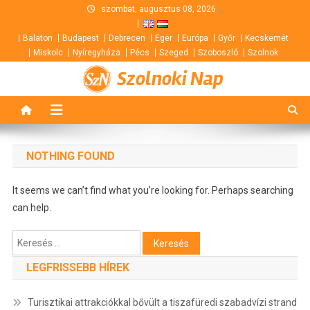
Skip
szombat, augusztus 08, 2026
to
Balaton
Budapest
Debrecen
Eger
Európa
Győr
Kecskemét
content
Miskolc
Nyíregyháza
Pécs
Szeged
Szoboszló
Szolnok
Szolnoki Nap
NOTHING FOUND
It seems we can’t find what you’re looking for. Perhaps searching
can help.
Keresés:
LEGFRISSEBB HÍREK
Turisztikai attrakciókkal bővült a tiszafüredi szabadvízi strand