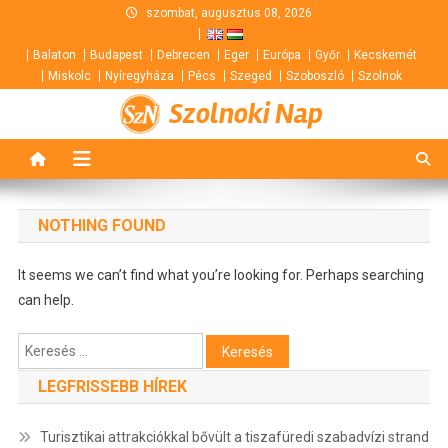
Skip
szombat, augusztus 08, 2026
to
Balaton
Budapest
Debrecen
Eger
Európa
Győr
Kecskemét
content
Miskolc
Nyíregyháza
Pécs
Szeged
Szoboszló
Szolnok
Szolnoki Nap
NOTHING FOUND
It seems we can’t find what you’re looking for. Perhaps searching
can help.
Keresés:
LEGFRISSEBB HÍREK
Turisztikai attrakciókkal bővült a tiszafüredi szabadvízi strand