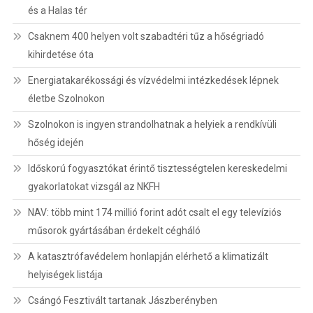
és a Halas tér
Csaknem 400 helyen volt szabadtéri tűz a hőségriadó
kihirdetése óta
Energiatakarékossági és vízvédelmi intézkedések lépnek
életbe Szolnokon
Szolnokon is ingyen strandolhatnak a helyiek a rendkívüli
hőség idején
Időskorú fogyasztókat érintő tisztességtelen kereskedelmi
gyakorlatokat vizsgál az NKFH
NAV: több mint 174 millió forint adót csalt el egy televíziós
műsorok gyártásában érdekelt cégháló
A katasztrófavédelem honlapján elérhető a klimatizált
helyiségek listája
Csángó Fesztivált tartanak Jászberényben