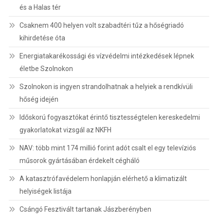
és a Halas tér
Csaknem 400 helyen volt szabadtéri tűz a hőségriadó
kihirdetése óta
Energiatakarékossági és vízvédelmi intézkedések lépnek
életbe Szolnokon
Szolnokon is ingyen strandolhatnak a helyiek a rendkívüli
hőség idején
Időskorú fogyasztókat érintő tisztességtelen kereskedelmi
gyakorlatokat vizsgál az NKFH
NAV: több mint 174 millió forint adót csalt el egy televíziós
műsorok gyártásában érdekelt cégháló
A katasztrófavédelem honlapján elérhető a klimatizált
helyiségek listája
Csángó Fesztivált tartanak Jászberényben