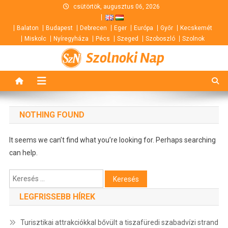
Skip
csütörtök, augusztus 06, 2026
to
Balaton
Budapest
Debrecen
Eger
Európa
Győr
Kecskemét
content
Miskolc
Nyíregyháza
Pécs
Szeged
Szoboszló
Szolnok
Szolnoki Nap
NOTHING FOUND
It seems we can’t find what you’re looking for. Perhaps searching
can help.
Keresés:
LEGFRISSEBB HÍREK
Turisztikai attrakciókkal bővült a tiszafüredi szabadvízi strand