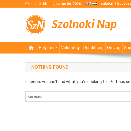
Skip
Balaton
Budapes
csütörtök, augusztus 06, 2026
to
content
Szolnoki Nap
Helyi hírek
Vélemény
Rendőrség
Ország
Spo
NOTHING FOUND
It seems we can’t find what you’re looking for. Perhaps se
Keresés: