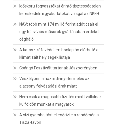
Időskorú fogyasztókat érintő tisztességtelen
kereskedelmi gyakorlatokat vizsgál az NKFH
NAV: több mint 174 millió forint adót csalt el
egy televíziós műsorok gyártásában érdekelt
cégháló
A katasztrófavédelem honlapján elérhető a
klimatizált helyiségek listája
Csángó Fesztivált tartanak Jászberényben
Veszélyben a hazai dinnyetermelés az
alacsony felvásárlási árak miatt
Nem csak a magasabb fizetés miatt vállalnak
külföldön munkát a magyarok
A vízi gyorshajtást ellenőrizte a rendőrség a
Tisza-tavon