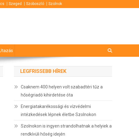
cs
Szeged
Szoboszló
Szolnok
Utazás
LEGFRISSEBB HÍREK
Csaknem 400 helyen volt szabadtéri tűz a
hőségriadó kihirdetése óta
Energiatakarékossági és vízvédelmi
intézkedések lépnek életbe Szolnokon
Szolnokon is ingyen strandolhatnak a helyiek a
rendkívüli hőség idején