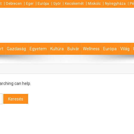
t
Debrecen
Eger
Európa
Győr
Kecskemét
Miskolc
Nyíregyháza
Pé
rt
Gazdaság
Egyetem
Kultúra
Bulvár
Wellness
Európa
Világ
arching can help.