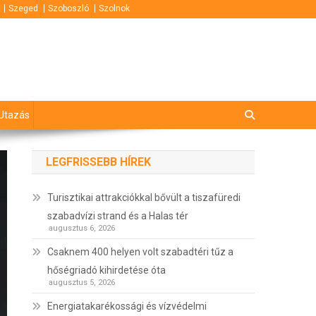
Szeged
Szoboszló
Szolnok
Utazás
LEGFRISSEBB HÍREK
Turisztikai attrakciókkal bővült a tiszafüredi
szabadvízi strand és a Halas tér
augusztus 6, 2026
Csaknem 400 helyen volt szabadtéri tűz a
hőségriadó kihirdetése óta
augusztus 5, 2026
Energiatakarékossági és vízvédelmi