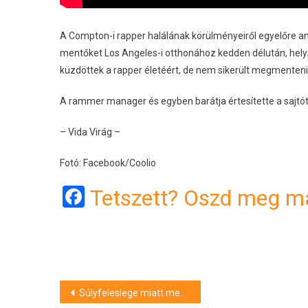
A Compton-i rapper halálának körülményeiről egyelőre ann
mentőket Los Angeles-i otthonához kedden délután, helyi 
küzdöttek a rapper életéért, de nem sikerült megmenteniük.
A rammer manager és egyben barátja értesítette a sajtót 
– Vida Virág –
Fotó: Facebook/Coolio
Facebook
Tetszett? Oszd meg má
Bejegyzés
Súlyfeleslege miatt ment tönkre Völgyi Zsuzsi házassága