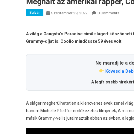
Meghalt az amerikai rapper, Co
Bulvár
Szeptember 29, 2022
0 Comments
A világ a Gangsta’s Paradise című slágert köszönheti
Grammy-díjat is. Coolio mindössze 59 éves volt.
Ne maradj le a d
Kövesd a Deb
A legfrissebb hírekér
A sláger megkerülhetetlen a kilencvenes évek zenei vilá
hanem Michelle Pfeiffer emlékezetes filmjének, A mi moz
másik Grammy-vel is jutalmazták abban az évben, a legjob