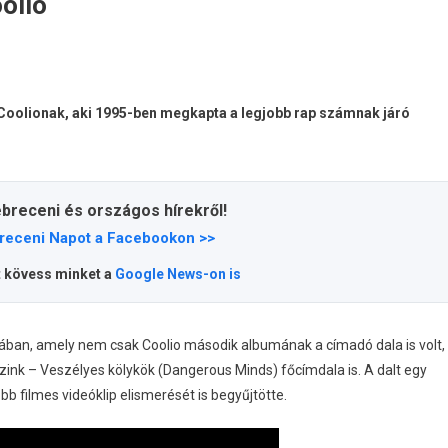
olio
 Coolionak, aki 1995-ben megkapta a legjobb rap számnak járó
ebreceni és országos hírekről!
receni Napot a Facebookon >>
t kövess minket a
Google News-on is
gában, amely nem csak Coolio második albumának a címadó dala is volt,
ink – Veszélyes kölykök (Dangerous Minds) főcímdala is. A dalt egy
b filmes videóklip elismerését is begyűjtötte.