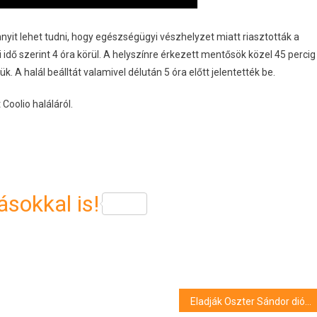
yit lehet tudni, hogy egészségügyi vészhelyzet miatt riasztották a
idő szerint 4 óra körül. A helyszínre érkezett mentősök közel 45 percig
 A halál beálltát valamivel délután 5 óra előtt jelentették be.
Coolio haláláról.
sokkal is!
Eladják Oszter Sándor diósjenői birtokát