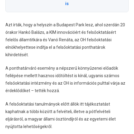
is
Azt írták, hogy a helyszín a Budapest Park lesz, ahol szerdán 20
órakor Hankó Balázs, a KIM innovációért és felsőoktatásért
felelős államtitkára és Vanó Renáta, az OH felsőoktatási
elnökhelyettese indítja el a felsőoktatási ponthatárok
kihirdetését.
A ponthatárváró esemény a népszerű könnyűzenei előadók
fellépése mellett hasznos időtöltést is kínál, ugyanis számos
felsőoktatási intézmény és az OH is információs pulttal várja az
érdeklődőket – tették hozzá.
A felsőoktatási tanulmányok előtt állók itt tájékoztatást
kaphatnak a többi között a felvételi, illetve a pótfelvételi
eljárásról, a magyar állami ösztöndíjról és az egyetemi élet
nyújtotta lehetőségekről.