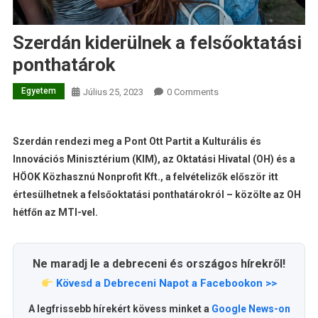
Szerdán kiderülnek a felsőoktatási
ponthatárok
Egyetem
Július 25, 2023
0 Comments
Szerdán rendezi meg a Pont Ott Partit a Kulturális és
Innovációs Minisztérium (KIM), az Oktatási Hivatal (OH) és a
HÖOK Közhasznú Nonprofit Kft., a felvételizők először itt
értesülhetnek a felsőoktatási ponthatárokról – közölte az OH
hétfőn az MTI-vel.
Ne maradj le a debreceni és országos hírekről!
Kövesd a Debreceni Napot a Facebookon >>
A legfrissebb hírekért kövess minket a
Google News-on