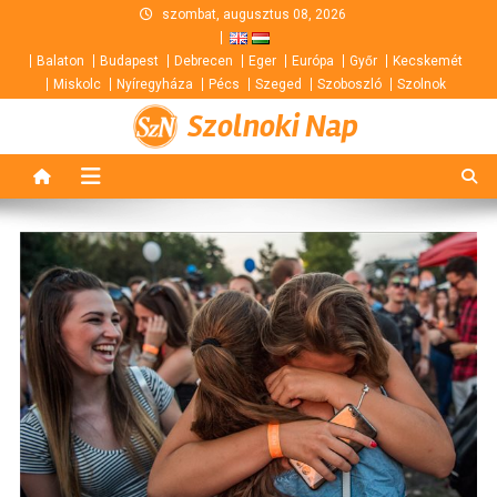
Skip
szombat, augusztus 08, 2026
to
Balaton
Budapest
Debrecen
Eger
Európa
Győr
Kecskemét
content
Miskolc
Nyíregyháza
Pécs
Szeged
Szoboszló
Szolnok
Szolnoki Nap