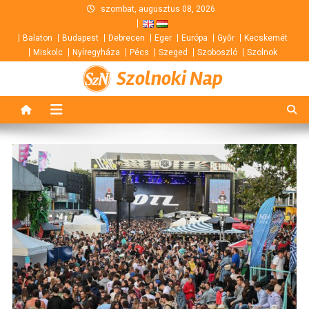
Skip
szombat, augusztus 08, 2026
to
Balaton
Budapest
Debrecen
Eger
Európa
Győr
Kecskemét
content
Miskolc
Nyíregyháza
Pécs
Szeged
Szoboszló
Szolnok
Szolnoki Nap