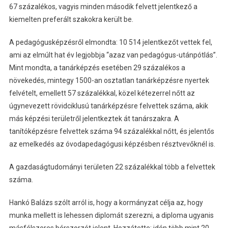
67 százalékos, vagyis minden második felvett jelentkező a
kiemelten preferált szakokra került be.
A pedagógusképzésről elmondta: 10 514 jelentkezőt vettek fel,
ami az elmúlt hat év legjobbja “azaz van pedagógus-utánpótlás”.
Mint mondta, a tanárképzés esetében 29 százalékos a
növekedés, mintegy 1500-an osztatlan tanárképzésre nyertek
felvételt, emellett 57 százalékkal, közel kétezerrel nőtt az
úgynevezett rövidciklusú tanárképzésre felvettek száma, akik
más képzési területről jelentkeztek át tanárszakra. A
tanítóképzésre felvettek száma 94 százalékkal nőtt, és jelentős
az emelkedés az óvodapedagógusi képzésben résztvevőknél is.
A gazdaságtudományi területen 22 százalékkal több a felvettek
száma.
Hankó Balázs szólt arról is, hogy a kormányzat célja az, hogy
munka mellett is lehessen diplomát szerezni, a diploma ugyanis