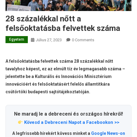
28 százalékkal nőtt a
felsőoktatásba felvettek száma
Egyetem
Július 27, 2023
0 Comments
A felsőoktatásba felvettek száma 28 százalékkal nőtt
tavalyhoz képest, ez az elmúlt tíz év legmagasabb száma –
jelentette be a Kulturális és Innovációs Minisztérium
innovációért és felsőoktatásért felelős államtitkára
csütörtöki budapesti sajtótájékoztatóján.
Ne maradj le a debreceni és országos hírekről!
Kövesd a Debreceni Napot a Facebookon >>
A legfrissebb hírekért kövess minket a
Google News-on