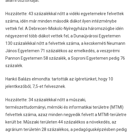
állami ösztöndíjat.
Hozzátette: 43 százalékkal nőtt a vidéki egyetemekre felvettek
száma, idén már minden második diákot ilyen intézménybe
vettek fel. A Debrecen-Miskolc-Nyíregyháza háromszögbe idén
négyezerrel több diákot vettek fel, a Dunaújvárosi Egyetemen
130 százalékkal nőtt a felvettek száma, a kecskeméti Neumann
János Egyetemen 71 százalékos az emelkedés, a veszprémi
Pannon Egyetemen 58 százalék, a Soproni Egyetemen pedig 76
százalék.
Hankó Balázs elmondta: tartották az ígéretünket, hogy 10
jelentkezőből, 7,5-et felvesznek.
Hozzátette: 34 százalékkal nőtt a műszaki,
természettudományi, mérnöki és informatikai területre (MTMI)
felvettek száma, azaz minden negyedik felvett a MTMI-területre
került be. Műszaki területen 44 százalékos a növekedés, az
agrárium területén 28 százalékos, a pedagógusképzésben pedig