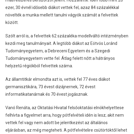
másfélszeres bérszorzót jelent. Hozzátette: idén több mint 20
ezer, 30 évnél idősebb diákot vettek fel, azaz 84 százalékkal
növelték a munka mellett tanulni vágyók számát a felvettek
között.
Szólt arról is, a felvettek 62 százaléka modellváltó intézményben
kezdi meg tanulmányait. A legtöbb diákot az Eötvös Loránd
Tudományegyetem, a Debreceni Egyetem és a Szegedi
Tudományegyetem vette fel. Átlag felett nőtt a hátrányos
helyzetű régiókból felvettek száma.
Az államtitkár elmondta azt is, vettek fel 77 éves diákot
germanisztikára, 73 évest dizájnernek, 72 évest
informatikatanárnak és 70 évest jogásznak.
Vanó Renáta, az Oktatási Hivatal felsőoktatási elnökhelyettese
felhívta a figyelmet arra, hogy pótfelvételi idén is lesz; akit nem
vettek fel vagy nem adott be jelentkezést az általános
eljárásban, az még megteheti. A pótfelvételire csütörtöktől lehet