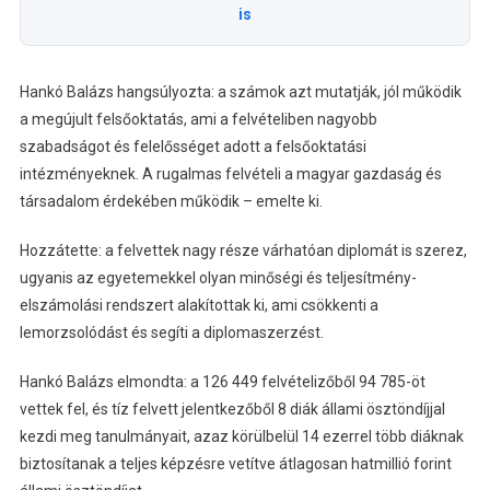
is
Hankó Balázs hangsúlyozta: a számok azt mutatják, jól működik
a megújult felsőoktatás, ami a felvételiben nagyobb
szabadságot és felelősséget adott a felsőoktatási
intézményeknek. A rugalmas felvételi a magyar gazdaság és
társadalom érdekében működik – emelte ki.
Hozzátette: a felvettek nagy része várhatóan diplomát is szerez,
ugyanis az egyetemekkel olyan minőségi és teljesítmény-
elszámolási rendszert alakítottak ki, ami csökkenti a
lemorzsolódást és segíti a diplomaszerzést.
Hankó Balázs elmondta: a 126 449 felvételizőből 94 785-öt
vettek fel, és tíz felvett jelentkezőből 8 diák állami ösztöndíjjal
kezdi meg tanulmányait, azaz körülbelül 14 ezerrel több diáknak
biztosítanak a teljes képzésre vetítve átlagosan hatmillió forint