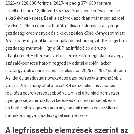
2026-ra 328 600 forintra, 2027-re pedig 374 600 forintra
emelkedik, ami 13, illetve 14 százalékos növekedést jelent az
előző évhez képest. Ezek a számok azonban már most, az idei
év első felében is alig tarthatók reálisan, különösen a gyenge
gazdasági eredmények és a kedvezőtlen külső környezet miatt.
A kormány ugyanakkor a megállapodásban rögzítette, hogy ha a
gazdasági mutatók – így a GDP, az infláció és a bruttó
átlagkereset – eltérése az elvárt értékektől meghaladja az egy
százalékpontot a háromnegyed év adatai alapján, akkor
újratárgyalják a minimálbér-emeléseket 2026 és 2027 esetében.
Az idei év gazdasági növekedése azonban sokkal gyengébb a
vártnál. A kormány által becsült 3,4 százalékos növekedés
realitása egyre kétségesebbé vált, mivel a külpiaci környezet
gyengülése, a nemzetközi kereskedelmi feszültségek és a
változó globális gazdasági irányvonalak mind kedvezőtlenül
hatnak a magyar gazdaság teljesítményére.
A legfrissebb elemzések szerint az