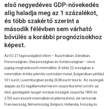
első negyedéves GDP-növekedés
alig haladja meg az 1 százalékot,
és több szakértő szerint a
második félévben sem várható
bővülés a korábbi prognózisokhoz
képest.
Az EU 27 tagországából ötben – Ausztriában, Dániában,
Finnországban, Olaszországban és Svédországban – nincs
jogilag meghatározott minimálbér. A többi 22 országban a
minimálbér értéke jelentős szóródást mutat, Bulgáriában például
551 eurót, Luxemburgban pedig 2638 eurót tesz ki. Az összegek
alapján az EU-tagállamokat három csoportba lehet sorolni: az
első, gazdagabb nyugat-európai országok csoportja 1800 és
2700 euró közötti minimálbérrel jellemezhető, ide tartoznak
Franciaország, Németország, Belgium, Hollandia, Írország és