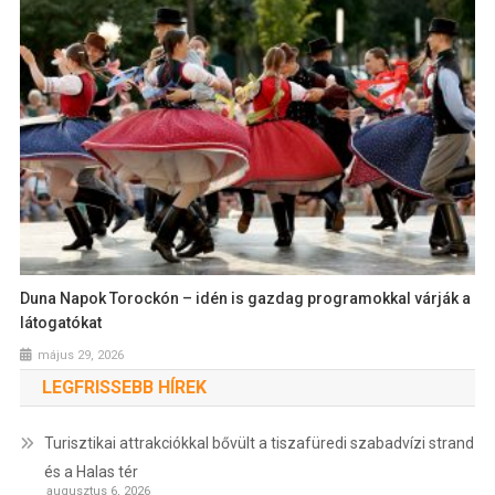
Duna Napok Torockón – idén is gazdag programokkal várják a
látogatókat
május 29, 2026
LEGFRISSEBB HÍREK
Turisztikai attrakciókkal bővült a tiszafüredi szabadvízi strand
és a Halas tér
augusztus 6, 2026