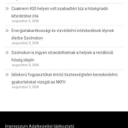
Csaknem 400 helyen volt szabadtéri tűz a hőségriadó
kihirdetése óta
augusztus 5, 2026
Energiatakarékossági és vízvédelmi intézkedések lépnek
életbe Szolnokon
augusztus 3, 2026
Szolnokon is ingyen strandolhatnak a helyiek a rendkívüli
hőség idején
augusztus 3, 2026
Időskorú fogyasztókat érintő tisztességtelen kereskedelmi
gyakorlatokat vizsgál az NKFH
augusztus 3, 2026
Impresszum
Adatkezelési tájékoztató