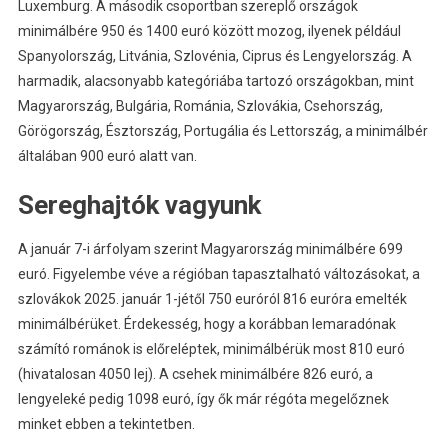
Luxemburg. A második csoportban szereplő országok
minimálbére 950 és 1400 euró között mozog, ilyenek például
Spanyolország, Litvánia, Szlovénia, Ciprus és Lengyelország. A
harmadik, alacsonyabb kategóriába tartozó országokban, mint
Magyarország, Bulgária, Románia, Szlovákia, Csehország,
Görögország, Észtország, Portugália és Lettország, a minimálbér
általában 900 euró alatt van.
Sereghajtók vagyunk
A január 7-i árfolyam szerint Magyarország minimálbére 699
euró. Figyelembe véve a régióban tapasztalható változásokat, a
szlovákok 2025. január 1-jétől 750 euróról 816 euróra emelték
minimálbérüket. Érdekesség, hogy a korábban lemaradónak
számító románok is előreléptek, minimálbérük most 810 euró
(hivatalosan 4050 lej). A csehek minimálbére 826 euró, a
lengyeleké pedig 1098 euró, így ők már régóta megelőznek
minket ebben a tekintetben.