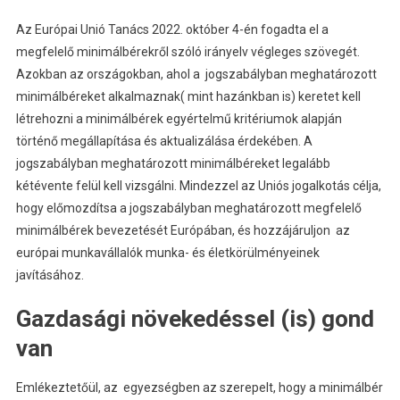
Az Európai Unió Tanács 2022. október 4-én fogadta el a
megfelelő minimálbérekről szóló irányelv végleges szövegét.
Azokban az országokban, ahol a jogszabályban meghatározott
minimálbéreket alkalmaznak( mint hazánkban is) keretet kell
létrehozni a minimálbérek egyértelmű kritériumok alapján
történő megállapítása és aktualizálása érdekében. A
jogszabályban meghatározott minimálbéreket legalább
kétévente felül kell vizsgálni. Mindezzel az Uniós jogalkotás célja,
hogy előmozdítsa a jogszabályban meghatározott megfelelő
minimálbérek bevezetését Európában, és hozzájáruljon az
európai munkavállalók munka- és életkörülményeinek
javításához.
Gazdasági növekedéssel (is) gond
van
Emlékeztetőül, az egyezségben az szerepelt, hogy a minimálbér