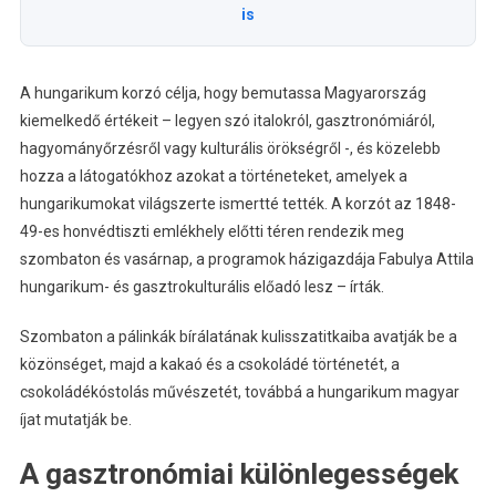
is
A hungarikum korzó célja, hogy bemutassa Magyarország
kiemelkedő értékeit – legyen szó italokról, gasztronómiáról,
hagyományőrzésről vagy kulturális örökségről -, és közelebb
hozza a látogatókhoz azokat a történeteket, amelyek a
hungarikumokat világszerte ismertté tették. A korzót az 1848-
49-es honvédtiszti emlékhely előtti téren rendezik meg
szombaton és vasárnap, a programok házigazdája Fabulya Attila
hungarikum- és gasztrokulturális előadó lesz – írták.
Szombaton a pálinkák bírálatának kulisszatitkaiba avatják be a
közönséget, majd a kakaó és a csokoládé történetét, a
csokoládékóstolás művészetét, továbbá a hungarikum magyar
íjat mutatják be.
A gasztronómiai különlegességek