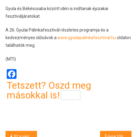
Gyula és Békéscsaba között idén is indítanak éjszakai
fesztiváljáratokat.
A 26. Gyulai Pálinkafesztivál részletes programja és a
kedvezményes idősávok a
www.gyulaipalinkafesztival.hu
oldalon
találhatók meg.
(MTI)
Facebook
Tetszett? Oszd meg
másokkal is!
Bejegyzés
Itt a vége, fuss el véle! – kapuzáró a debreceni Vojtinában
Egyre több a baleset, nőtt a rollerbiztosítások átlagdíja