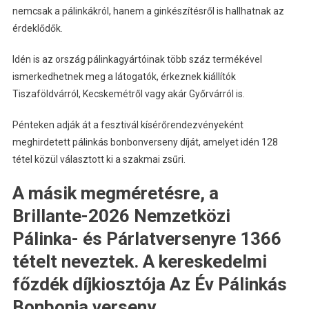
nemcsak a pálinkákról, hanem a ginkészítésről is hallhatnak az
érdeklődők.
Idén is az ország pálinkagyártóinak több száz termékével
ismerkedhetnek meg a látogatók, érkeznek kiállítók
Tiszaföldvárról, Kecskemétről vagy akár Győrvárról is.
Pénteken adják át a fesztivál kísérőrendezvényeként
meghirdetett pálinkás bonbonverseny díját, amelyet idén 128
tétel közül választott ki a szakmai zsűri.
A másik megméretésre, a
Brillante-2026 Nemzetközi
Pálinka- és Párlatversenyre 1366
tételt neveztek. A kereskedelmi
főzdék díjkiosztója Az Év Pálinkás
Bonbonja verseny