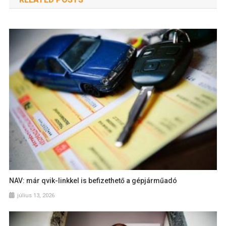
NAV: már qvik-linkkel is befizethető a gépjárműadó
július 13, 2026