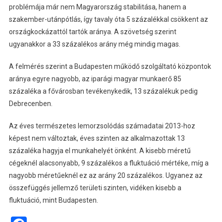
problémája már nem Magyarország stabilitása, hanem a
szakember-utánpótlás, így tavaly óta 5 százalékkal csökkent az
országkockázattól tartók aránya. A szövetség szerint
ugyanakkor a 33 százalékos arány még mindig magas.
A felmérés szerint a Budapesten működő szolgáltató központok
aránya egyre nagyobb, az iparági magyar munkaerő 85
százaléka a fővárosban tevékenykedik, 13 százalékuk pedig
Debrecenben.
Az éves természetes lemorzsolódás számadatai 2013-hoz
képest nem változtak, éves szinten az alkalmazottak 13
százaléka hagyja el munkahelyét önként. A kisebb méretű
cégeknél alacsonyabb, 9 százalékos a fluktuáció mértéke, míg a
nagyobb méretűeknél ez az arány 20 százalékos. Ugyanez az
összefüggés jellemző területi szinten, vidéken kisebb a
fluktuáció, mint Budapesten.