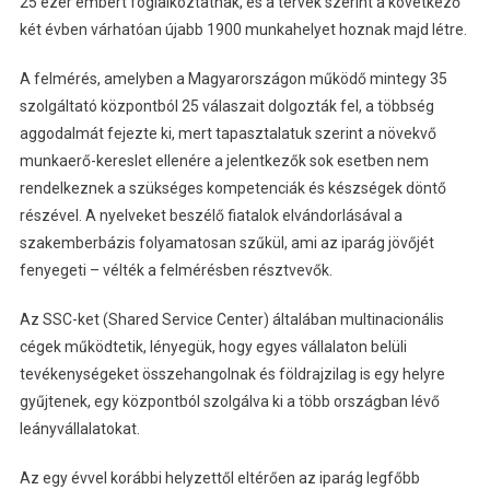
25 ezer embert foglalkoztatnak, és a tervek szerint a következő
két évben várhatóan újabb 1900 munkahelyet hoznak majd létre.
A felmérés, amelyben a Magyarországon működő mintegy 35
szolgáltató központból 25 válaszait dolgozták fel, a többség
aggodalmát fejezte ki, mert tapasztalatuk szerint a növekvő
munkaerő-kereslet ellenére a jelentkezők sok esetben nem
rendelkeznek a szükséges kompetenciák és készségek döntő
részével. A nyelveket beszélő fiatalok elvándorlásával a
szakemberbázis folyamatosan szűkül, ami az iparág jövőjét
fenyegeti – vélték a felmérésben résztvevők.
Az SSC-ket (Shared Service Center) általában multinacionális
cégek működtetik, lényegük, hogy egyes vállalaton belüli
tevékenységeket összehangolnak és földrajzilag is egy helyre
gyűjtenek, egy központból szolgálva ki a több országban lévő
leányvállalatokat.
Az egy évvel korábbi helyzettől eltérően az iparág legfőbb