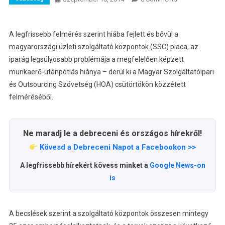
A legfrissebb felmérés szerint hiába fejlett és bővül a
magyarországi üzleti szolgáltató központok (SSC) piaca, az
iparág legsúlyosabb problémája a megfelelően képzett
munkaerő-utánpótlás hiánya – derül ki a Magyar Szolgáltatóipari
és Outsourcing Szövetség (HOA) csütörtökön közzétett
felméréséből.
Ne maradj le a debreceni és országos hírekről!
Kövesd a Debreceni Napot a Facebookon >>
A legfrissebb hírekért kövess minket a
Google News-on
is
A becslések szerint a szolgáltató központok összesen mintegy