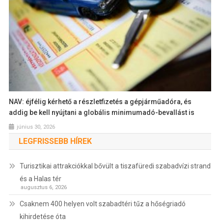
NAV: éjfélig kérhető a részletfizetés a gépjárműadóra, és
addig be kell nyújtani a globális minimumadó-bevallást is
június 30, 2026
LEGFRISSEBB HÍREK
Turisztikai attrakciókkal bővült a tiszafüredi szabadvízi strand
és a Halas tér
augusztus 6, 2026
Csaknem 400 helyen volt szabadtéri tűz a hőségriadó
kihirdetése óta