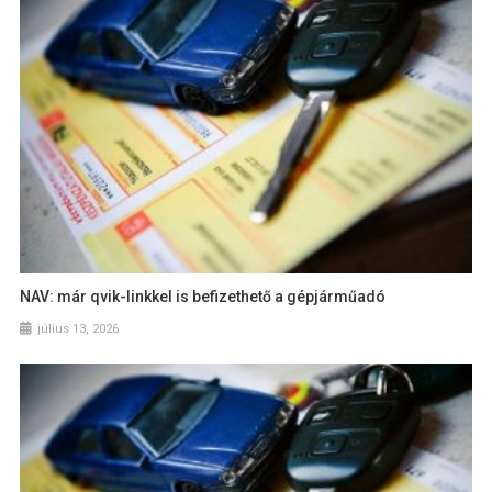
NAV: már qvik-linkkel is befizethető a gépjárműadó
július 13, 2026