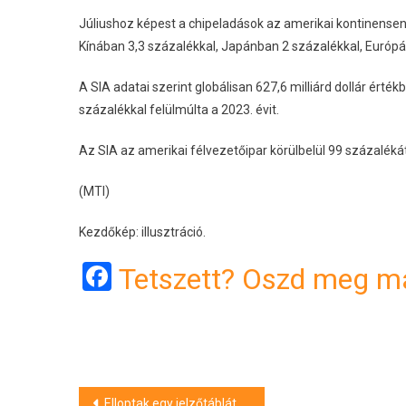
Júliushoz képest a chipeladások az amerikai kontinensen 
Kínában 3,3 százalékkal, Japánban 2 százalékkal, Európá
A SIA adatai szerint globálisan 627,6 milliárd dollár érték
százalékkal felülmúlta a 2023. évit.
Az SIA az amerikai félvezetőipar körülbelül 99 százalék
(MTI)
Kezdőkép: illusztráció.
Facebook
Tetszett? Oszd meg má
Bejegyzés
Elloptak egy jelzőtáblát, segítséget kér a hajdúböszörményi rendőrség