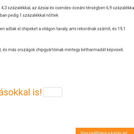
4,3 százalékkal, az ázsiai és csendes-óceáni térségben 6,9 százalékka
ban pedig 1 százalékkal nőttek.
ben adtak el chipeket a világon tavaly, ami rekordnak számít, és 19,1
át, és más országok chipgyártóinak mintegy kétharmadát képviseli.
sokkal is!
Visszaállítaná a katás adózást a Tisza Párt