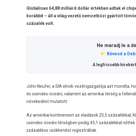
Globálisan 64,88 milliárd dollár értékben adtak el ch
korábbit – áll a világ vezető nemzetközi gyártóit tömö
százalék volt.
Ne maradj le a d
Kövesd a Deb
A legfrissebb hírekér
John Neufer, a SIA elnök-vezérigazgatója azt mondta, ho
és csendes-óceáni, valamint az amerikai térség a fellend
növekedést mutatott.
Az amerikai kontinensen az eladások 25,5 százalékkal, Kí
csendes-óceáni térségben pedig 43,1 százalékkal nőttek
százalékos csökkenést regisztráltak.