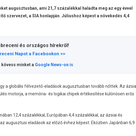
ipeket augusztusban, ami 21,7 százalékkal haladta meg az egy évvel
rítő szervezet, a SIA honlapján. Júliushoz képest a növekedés 4,4
ebreceni és országos hírekről!
receni Napot a Facebookon >>
t kövess minket a
Google News-on is
gy a globális félvezető-eladások augusztusban tovább nőttek. Az ázsia
ülés motorja, a memória- és logikai chipek értékesítése különösen erős
nában 12,4 százalékkal, Európában 4,4 százalékkal, az ázsiai és
 az augusztusi eladások az előző évhez képest. Eközben Japánban 6,9