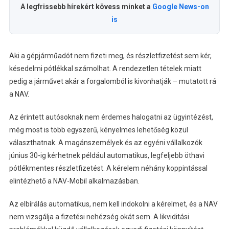
A legfrissebb hírekért kövess minket a
Google News-on
is
Aki a gépjárműadót nem fizeti meg, és részletfizetést sem kér,
késedelmi pótlékkal számolhat. A rendezetlen tételek miatt
pedig a járművet akár a forgalomból is kivonhatják – mutatott rá
a NAV.
Az érintett autósoknak nem érdemes halogatni az ügyintézést,
még most is több egyszerű, kényelmes lehetőség közül
választhatnak. A magánszemélyek és az egyéni vállalkozók
június 30-ig kérhetnek például automatikus, legfeljebb öthavi
pótlékmentes részletfizetést. A kérelem néhány koppintással
elintézhető a NAV-Mobil alkalmazásban.
Az elbírálás automatikus, nem kell indokolni a kérelmet, és a NAV
nem vizsgálja a fizetési nehézség okát sem. A likviditási