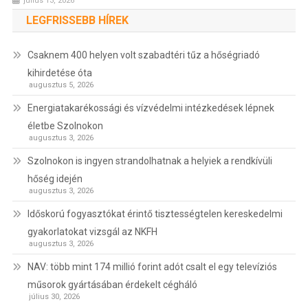
július 13, 2026
LEGFRISSEBB HÍREK
Csaknem 400 helyen volt szabadtéri tűz a hőségriadó
kihirdetése óta
augusztus 5, 2026
Energiatakarékossági és vízvédelmi intézkedések lépnek
életbe Szolnokon
augusztus 3, 2026
Szolnokon is ingyen strandolhatnak a helyiek a rendkívüli
hőség idején
augusztus 3, 2026
Időskorú fogyasztókat érintő tisztességtelen kereskedelmi
gyakorlatokat vizsgál az NKFH
augusztus 3, 2026
NAV: több mint 174 millió forint adót csalt el egy televíziós
műsorok gyártásában érdekelt cégháló
július 30, 2026