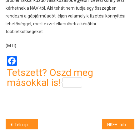
problémákkal küzdő vállalkozások egyedi fizetési könnyítést
kérhetnek a NAV-tól. Aki tehát nem tudja egy összegben
rendezni a gépjárműadót, éljen valamelyik fizetési könnyítési
lehetőséggel, mert ezzel elkerülheti a későbbi
többletköltségeket.
(MTI)
Facebook
Tetszett? Oszd meg
másokkal is!
Bejegyzés
Téli cipőt hívott vissza a forgalomból az ALDI határérték feletti vegyi anyagok miatt
NKFH: több mint 17 millió forint bírságot szabtak ki a mozgó vendéglátó egységek országos ellenőrzésénél
navigáció