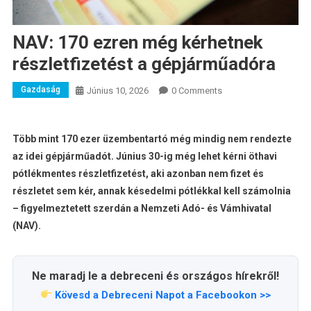
NAV: 170 ezren még kérhetnek
részletfizetést a gépjárműadóra
Gazdaság
Június 10, 2026
0 Comments
Több mint 170 ezer üzembentartó még mindig nem rendezte
az idei gépjárműadót. Június 30-ig még lehet kérni öthavi
pótlékmentes részletfizetést, aki azonban nem fizet és
részletet sem kér, annak késedelmi pótlékkal kell számolnia
– figyelmeztetett szerdán a Nemzeti Adó- és Vámhivatal
(NAV).
Ne maradj le a debreceni és országos hírekről!
Kövesd a Debreceni Napot a Facebookon >>