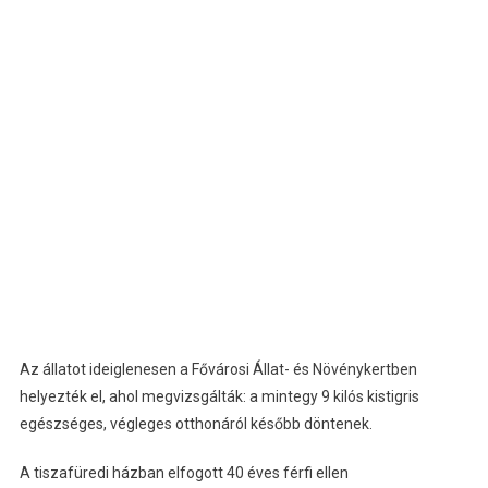
Az állatot ideiglenesen a Fővárosi Állat- és Növénykertben
helyezték el, ahol megvizsgálták: a mintegy 9 kilós kistigris
egészséges, végleges otthonáról később döntenek.
A tiszafüredi házban elfogott 40 éves férfi ellen