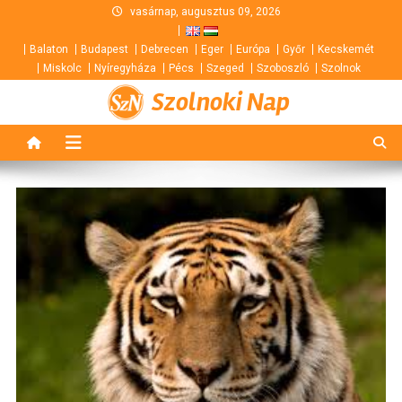
Skip
vasárnap, augusztus 09, 2026
to
Balaton
Budapest
Debrecen
Eger
Európa
Győr
Kecskemét
content
Miskolc
Nyíregyháza
Pécs
Szeged
Szoboszló
Szolnok
Szolnoki Nap