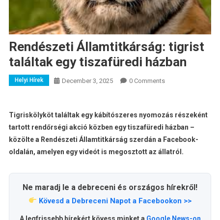
Rendészeti Államtitkárság: tigrist
találtak egy tiszafüredi házban
Helyi Hírek
December 3, 2025
0 Comments
Tigriskölyköt találtak egy kábítószeres nyomozás részeként
tartott rendőrségi akció közben egy tiszafüredi házban –
közölte a Rendészeti Államtitkárság szerdán a Facebook-
oldalán, amelyen egy videót is megosztott az állatról.
Ne maradj le a debreceni és országos hírekről!
Kövesd a Debreceni Napot a Facebookon >>
A legfrissebb hírekért kövess minket a
Google News-on