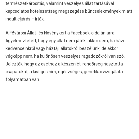
természetkárosítás, valamint veszélyes állat tartásával
kapcsolatos kötelezettség megszegése bűncselekmények miatt
indult eljárás – írták.
A Fővárosi Állat- és Növénykert a Facebook-oldalán arra
figyelmeztetett, hogy egy állat nem játék; akkor sem, ha házi
kedvenceinkről vagy háztáji állatokról beszélünk, de akkor
végképp nem, ha különösen veszélyes ragadozókról van szó.
Jelezték, hogy az esethez a készenléti rendőrség riasztotta
csapatukat; a kistigris hím, egészséges, genetikai vizsgálata
folyamatban van.