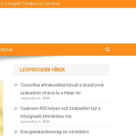
cs
Szeged
Szoboszló
Szolnok
Utazás
LEGFRISSEBB HÍREK
Turisztikai attrakciókkal bővült a tiszafüredi
szabadvízi strand és a Halas tér
augusztus 6, 2026
Csaknem 400 helyen volt szabadtéri tűz a
hőségriadó kihirdetése óta
augusztus 5, 2026
Energiatakarékossági és vízvédelmi