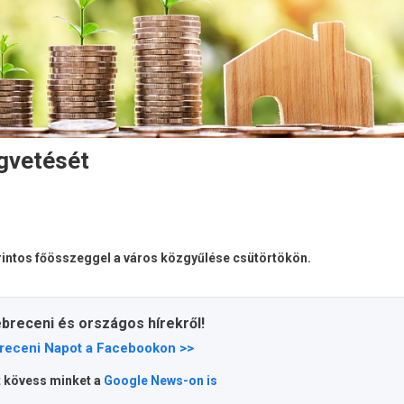
égvetését
orintos főösszeggel a város közgyűlése csütörtökön.
ebreceni és országos hírekről!
receni Napot a Facebookon >>
t kövess minket a
Google News-on is