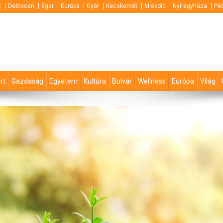
t
Debrecen
Eger
Európa
Győr
Kecskemét
Miskolc
Nyíregyháza
Pé
rt
Gazdaság
Egyetem
Kultúra
Bulvár
Wellness
Európa
Világ