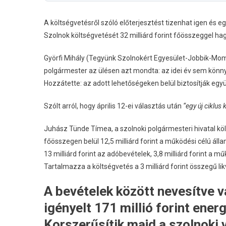
A költségvetésről szóló előterjesztést tizenhat igen és e
Szolnok költségvetését 32 milliárd forint főösszeggel hag
Györfi Mihály (Tegyünk Szolnokért Egyesület-Jobbik-
polgármester az ülésen azt mondta: az idei év sem könn
Hozzátette: az adott lehetőségeken belül biztosítják egy
Szólt arról, hogy április 12-ei választás után
“egy új ciklus
Juhász Tünde Tímea, a szolnoki polgármesteri hivatal köl
főösszegen belül 12,5 milliárd forint a működési célú áll
13 milliárd forint az adóbevételek, 3,8 milliárd forint a 
Tartalmazza a költségvetés a 3 milliárd forint összegű likvi
A bevételek között nevesítve 
igényelt 171 millió forint ene
Korszerűsítik majd a szolnoki 