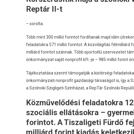
Reptár II-t
– sorolta.
Több mint 300 millió forintot fordítanak majd idén útrekon
feladatokra 571 millió forintot. A közvilágítás félmilliár
milliárd forintot szánnak. Több sportcélú szervezetet tá
önkormányzat saját nonprofit kft.-je – 985 millió forint
Tájékoztatása szerint támogatják a kistérségi feladatokat s
önkormányzati nonprofit gazdasági társaságot is, így a 
a Szolnoki Szigligeti Színházat, a RepTár Szolnoki Repül
Közművelődési feladatokra 124 
szociális ellátásokra – gyerme
forintot. A Tiszaligeti Fürdő f
milliárd forint kiadás keletkez