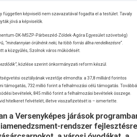
gy független képviselő nem szavazatával fogadta el a testület. Tavaly
yták jóvá a képviselők.
Momentum-DK-MSZP-Párbeszéd-Zöldek-Agóra Egyesület szövetség)
yű,
“mindannyian örülnénk neki, ha több forrás állna rendelkezésre
“.
ütt a közgyűlés, Szolnok város működését.
 kezdődik”
, közlése szerint önkormányzati reform készül.
tségvetési osztályának vezetője elmondta: a 37,8 milliárd forintos
ami támogatás, 732 millió forint a felhalmozási célú támogatás. Továbbá
működési bevételek, 845 millió forint a felhalmozási bevételek összege.
d hitelkeret felvételét, illetve visszafizetését is – ismertette.
van a Versenyképes járások programba
rgiamenedzsment-rendszer fejlesztésre
vásárcsarnokot, a városi óvodákat, a