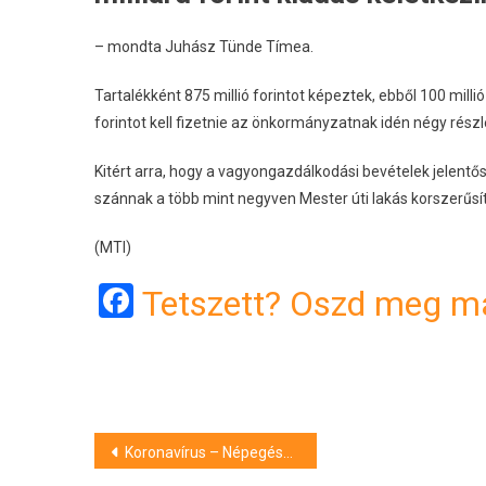
– mondta Juhász Tünde Tímea.
Tartalékként 875 millió forintot képeztek, ebből 100 millió 
forintot kell fizetnie az önkormányzatnak idén négy részle
Kitért arra, hogy a vagyongazdálkodási bevételek jelentős ré
szánnak a több mint negyven Mester úti lakás korszerűsí
(MTI)
Facebook
Tetszett? Oszd meg má
Bejegyzés
Koronavírus – Népegészségügyi központ: enyhén csökkent az örökítőanyag koncentrációja a szennyvízben