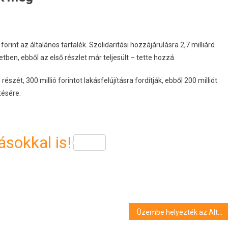
forint az általános tartalék. Szolidaritási hozzájárulásra 2,7 milliárd
tben, ebből az első részlet már teljesült – tette hozzá.
szét, 300 millió forintot lakásfelújításra fordítják, ebből 200 milliót
tésére.
sokkal is!
Üzembe helyezték az Alteo új villamosenergia-tárolóját Győrben