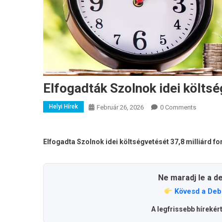
Elfogadták Szolnok idei költs
Helyi Hírek
Február 26, 2026
0 Comments
Elfogadta Szolnok idei költségvetését 37,8 milliárd f
Ne maradj le a d
Kövesd a Deb
A legfrissebb hírekér