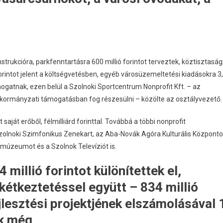
strukcióra, parkfenntartásra 600 millió forintot terveztek, köztisztaság
d forintot jelent a költségvetésben, egyéb városüzemeltetési kiadásokra 3
mogatnak, ezen belül a Szolnoki Sportcentrum Nonprofit Kft. – az
 önkormányzati támogatásban fog részesülni – közölte az osztályvezető.
aját erőből, félmilliárd forinttal. Továbbá a többi nonprofit
Szolnoki Szimfonikus Zenekart, az Aba-Novák Agóra Kulturális Központo
őmúzeumot és a Szolnok Televíziót is.
millió forintot különítettek el,
kétkeztetéssel együtt – 834 millió
ejlesztési projektjének elszámolásával 
ik még