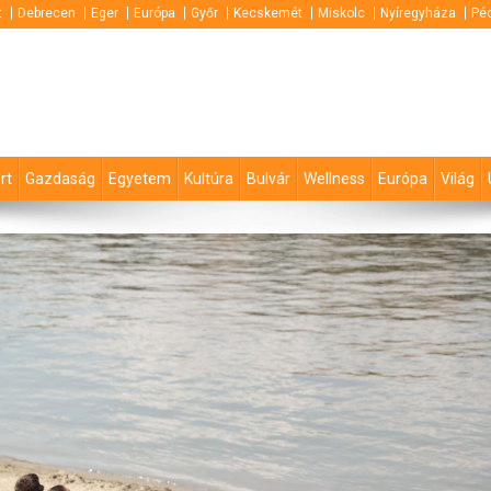
t
Debrecen
Eger
Európa
Győr
Kecskemét
Miskolc
Nyíregyháza
Pé
rt
Gazdaság
Egyetem
Kultúra
Bulvár
Wellness
Európa
Világ