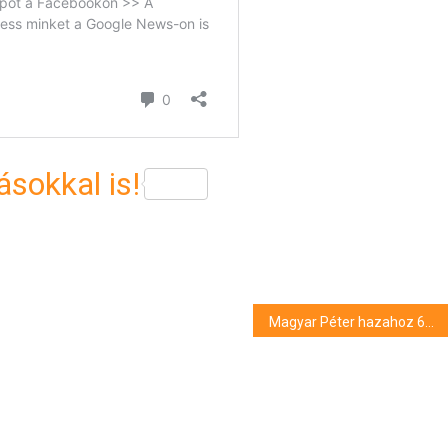
sokkal is!
Magyar Péter hazahoz 6000 milliárd forintot, amit Orbánék lopásai miatt befagyasztott az EU