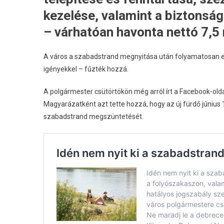
kezelése, valamint a biztonság
– várhatóan havonta nettó 7,5 m
A város a szabadstrand megnyitása után folyamatosan el
igényekkel – fűzték hozzá.
A polgármester csütörtökön még arról írt a Facebook-old
Magyarázatként azt tette hozzá, hogy az új fürdő június 
szabadstrand megszüntetését.