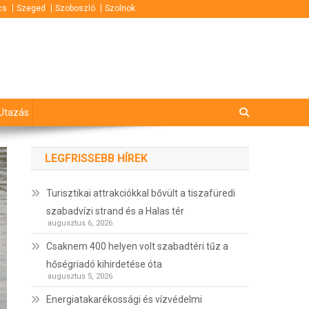
cs
Szeged
Szoboszló
Szolnok
Utazás
LEGFRISSEBB HÍREK
Turisztikai attrakciókkal bővült a tiszafüredi
szabadvízi strand és a Halas tér
augusztus 6, 2026
Csaknem 400 helyen volt szabadtéri tűz a
hőségriadó kihirdetése óta
augusztus 5, 2026
Energiatakarékossági és vízvédelmi