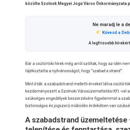
közölte Szolnok Megyei Jogú Város Önkormányzata p
Ne maradj le a d
Kövesd a Deb
A legfrissebb hírekér
Bár a csütörtöki hírek még arról szóltak, hogy az idén n
tájékoztatta a nyilvánosságot, hogy “
szabad a strand”
.
Mint írták: a szabadstrand melletti érveket látva csütört
kezdeményezett a Szolnoki Városüzemeltetési Kft.-vel a 
szükséges engedélyek beszerzésére figyelemmel a szabadstr
biztonságos és jogszerű működés érdekében van szükség
A szabadstrand üzemeltetése –
telepítése és fenntartása, sze