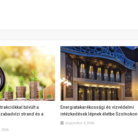
ttrakciókkal bővült a
Energiatakarékossági és vízvédelmi
szabadvízi strand és a
intézkedések lépnek életbe Szolnokon
augusztus 3, 2026
, 2026