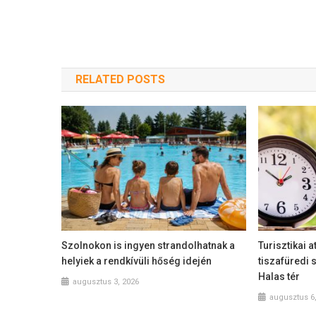
RELATED POSTS
Szolnokon is ingyen strandolhatnak a
Turisztikai a
helyiek a rendkívüli hőség idején
tiszafüredi 
Halas tér
augusztus 3, 2026
augusztus 6