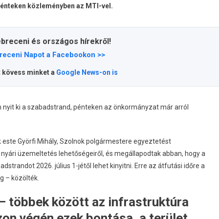
énteken közleményben az MTI-vel.
ebreceni és országos hírekről!
receni Napot a Facebookon >>
t kövess minket a
Google News-on is
em nyit ki a szabadstrand, pénteken az önkormányzat már arról
ök este Györfi Mihály, Szolnok polgármestere egyeztetést
nyári üzemeltetés lehetőségeiről, és megállapodtak abban, hogy a
andot 2026. július 1-jétől lehet kinyitni. Erre az átfutási időre a
 – közölték.
 többek között az infrastruktúra
zon végén ezek bontása, a terület