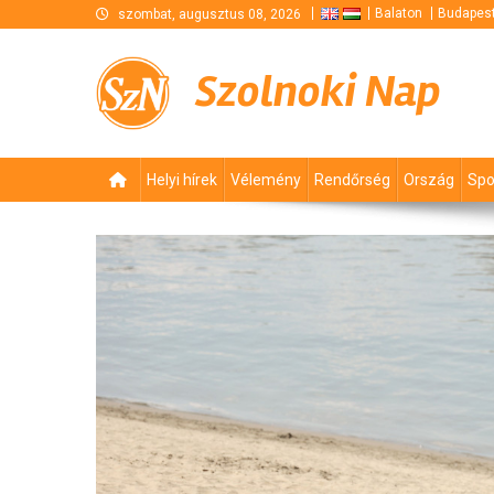
Skip
Balaton
Budapes
szombat, augusztus 08, 2026
to
content
Szolnoki Nap
Helyi hírek
Vélemény
Rendőrség
Ország
Spo