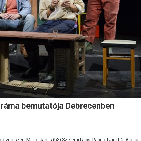
ű dráma bemutatója Debrecenben
es szomszéd, Mercs János (b3) Szerémi Lajos, Papp István (b4) Aladár,