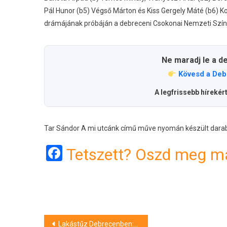
Pál Hunor (b5) Végső Márton és Kiss Gergely Máté (b6) K
drámájának próbáján a debreceni Csokonai Nemzeti Szí
Ne maradj le a d
Kövesd a Deb
A legfrissebb hírekér
Tar Sándor A mi utcánk című műve nyomán készült darabo
Facebook
Tetszett? Oszd meg má
Bejegyzés
Lakástűz Debrecenben: egy férfi súlyosan megégett