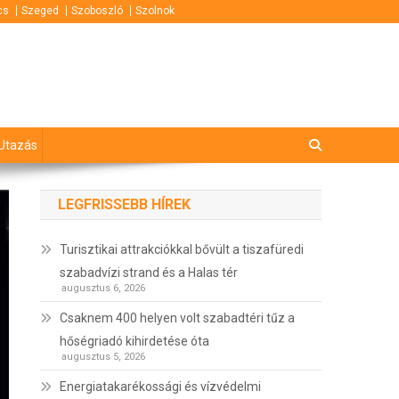
cs
Szeged
Szoboszló
Szolnok
Utazás
LEGFRISSEBB HÍREK
Turisztikai attrakciókkal bővült a tiszafüredi
szabadvízi strand és a Halas tér
augusztus 6, 2026
Csaknem 400 helyen volt szabadtéri tűz a
hőségriadó kihirdetése óta
augusztus 5, 2026
Energiatakarékossági és vízvédelmi