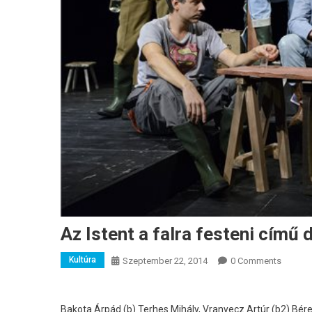
Az Istent a falra festeni cím
Kultúra
Szeptember 22, 2014
0 Comments
Bakota Árpád (b) Terhes Mihály, Vranyecz Artúr (b2) Bér