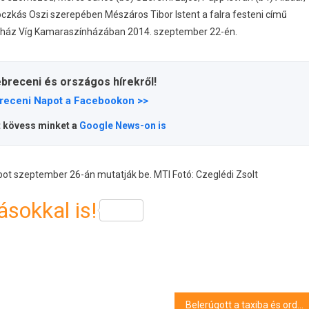
oczkás Oszi szerepében Mészáros Tibor Istent a falra festeni című
nház Víg Kamaraszínházában 2014. szeptember 22-én.
ebreceni és országos hírekről!
receni Napot a Facebookon >>
t kövess minket a
Google News-on is
t szeptember 26-án mutatják be. MTI Fotó: Czeglédi Zsolt
sokkal is!
Belerúgott a taxiba és ordibált a debreceni férfi