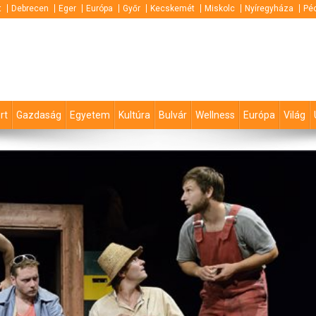
t
Debrecen
Eger
Európa
Győr
Kecskemét
Miskolc
Nyíregyháza
Pé
rt
Gazdaság
Egyetem
Kultúra
Bulvár
Wellness
Európa
Világ