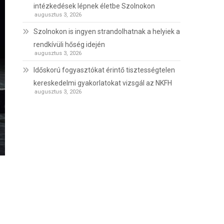
intézkedések lépnek életbe Szolnokon
augusztus 3, 2026
Szolnokon is ingyen strandolhatnak a helyiek a
rendkívüli hőség idején
augusztus 3, 2026
Időskorú fogyasztókat érintő tisztességtelen
kereskedelmi gyakorlatokat vizsgál az NKFH
augusztus 3, 2026