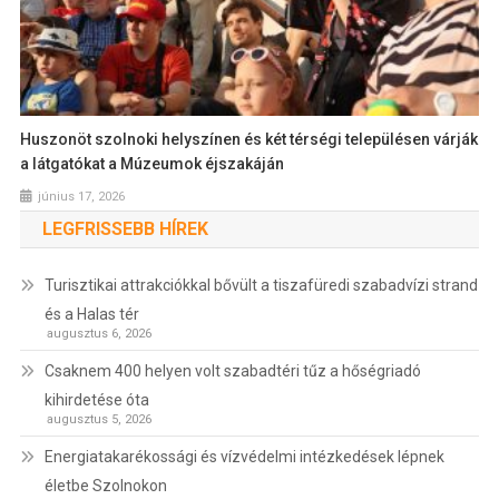
Huszonöt szolnoki helyszínen és két térségi településen várják
a látgatókat a Múzeumok éjszakáján
június 17, 2026
LEGFRISSEBB HÍREK
Turisztikai attrakciókkal bővült a tiszafüredi szabadvízi strand
és a Halas tér
augusztus 6, 2026
Csaknem 400 helyen volt szabadtéri tűz a hőségriadó
kihirdetése óta
augusztus 5, 2026
Energiatakarékossági és vízvédelmi intézkedések lépnek
életbe Szolnokon