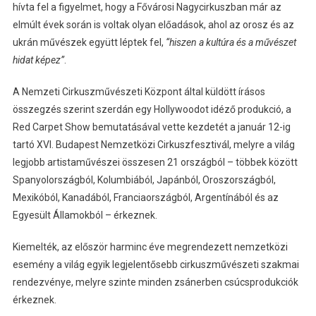
hívta fel a figyelmet, hogy a Fővárosi Nagycirkuszban már az
elmúlt évek során is voltak olyan előadások, ahol az orosz és az
ukrán művészek együtt léptek fel,
“hiszen a kultúra és a művészet
hidat képez”
.
A Nemzeti Cirkuszművészeti Központ által küldött írásos
összegzés szerint szerdán egy Hollywoodot idéző produkció, a
Red Carpet Show bemutatásával vette kezdetét a január 12-ig
tartó XVI. Budapest Nemzetközi Cirkuszfesztivál, melyre a világ
legjobb artistaművészei összesen 21 országból – többek között
Spanyolországból, Kolumbiából, Japánból, Oroszországból,
Mexikóból, Kanadából, Franciaországból, Argentínából és az
Egyesült Államokból – érkeznek.
Kiemelték, az először harminc éve megrendezett nemzetközi
esemény a világ egyik legjelentősebb cirkuszművészeti szakmai
rendezvénye, melyre szinte minden zsánerben csúcsprodukciók
érkeznek.