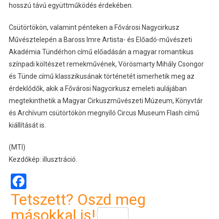
hosszú távú együttműködés érdekében.
Csütörtökön, valamint pénteken a Fővárosi Nagycirkusz
Művésztelepén a Baross Imre Artista- és Előadó-művészeti
Akadémia Tündérhon című előadásán a magyar romantikus
színpadi költészet remekművének, Vörösmarty Mihály Csongor
és Tünde című klasszikusának történetét ismerhetik meg az
érdeklődők, akik a Fővárosi Nagycirkusz emeleti aulájában
megtekinthetik a Magyar Cirkuszművészeti Múzeum, Könyvtár
és Archívum csütörtökön megnyíló Circus Museum Flash című
kiállítását is.
(MTI)
Kezdőkép: illusztráció.
Facebook
Tetszett? Oszd meg
másokkal is!