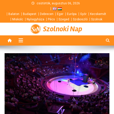
Skip
csütörtök, augusztus 06, 2026
to
Balaton
Budapest
Debrecen
Eger
Európa
Győr
Kecskemét
content
Miskolc
Nyíregyháza
Pécs
Szeged
Szoboszló
Szolnok
Szolnoki Nap