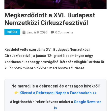
Megkezdődött a XVI. Budapest
Nemzetközi Cirkuszfesztivál
Kultúra
Január 8, 2026
0 Comments
Kezdetét vette szerdán a XVI. Budapest Nemzetközi
Cirkuszfesztivál, a január 12-ig tartó eseményen négy
kontinens huszonegy országából kétszáz világhírű artista öt
különböző műsorblokkban méri össze a tudását.
Ne maradj le a debreceni és országos hírekről!
Kövesd a Debreceni Napot a Facebookon >>
A legfrissebb hírekért kövess minket a
Google News-on
is