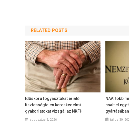
RELATED POSTS
Időskorú fogyasztókat érintő
NAV: több mi
tisztességtelen kereskedelmi
csalt el egy
gyakorlatokat vizsgál az NKFH
gyártásában
augusztus 3, 2026
július 30, 20