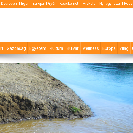
Debrecen
Eger
Európa
Győr
Kecskemét
Miskolc
Nyíregyháza
Pécs
rt
Gazdaság
Egyetem
Kultúra
Bulvár
Wellness
Európa
Világ