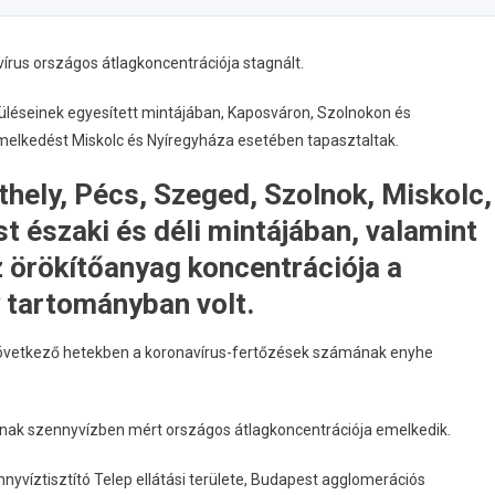
vírus országos átlagkoncentrációja stagnált.
léseinek egyesített mintájában, Kaposváron, Szolnokon és
elkedést Miskolc és Nyíregyháza esetében tapasztaltak.
hely, Pécs, Szeged, Szolnok, Miskolc,
 északi és déli mintájában, valamint
 örökítőanyag koncentrációja a
 tartományban volt.
következő hetekben a koronavírus-fertőzések számának enyhe
gának szennyvízben mért országos átlagkoncentrációja emelkedik.
nyvíztisztító Telep ellátási területe, Budapest agglomerációs