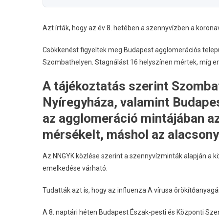
Azt írták, hogy az év 8. hetében a szennyvízben a korona
Csökkenést figyeltek meg Budapest agglomerációs telepü
Szombathelyen. Stagnálást 16 helyszínen mértek, míg em
A tájékoztatás szerint Szombat
Nyíregyháza, valamint Budapest
az agglomeráció mintájában az
mérsékelt, máshol az alacsony
Az NNGYK közlése szerint a szennyvízminták alapján a 
emelkedése várható.
Tudatták azt is, hogy az influenza A vírusa örökítőanya
A 8. naptári héten Budapest Észak-pesti és Központi Szen