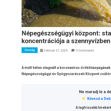
Népegészségügyi központ: sta
koncentrációja a szennyvízben
Ország
Február 27, 2025
0 Comments
A múlt héten stagnált a koronavírus örökítőanyagának
Népegészségügyi és Gyógyszerészeti Központ csütört
Ne maradj le a d
Kövesd a Deb
A legfrissebb hírekér