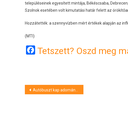
településeinek egyesített mintája, Békéscsaba, Debrecen,
Szolnok esetében volt kimutatási határ felett az örökít
Hozzátették: a szennyvízben mért értékek alapján az i
(MTI)
Facebook
Tetszett? Oszd meg má
Bejegyzés
Autóbuszt kap adományba a Jászberényi Mentőkutyás Szolgálat
navigáció