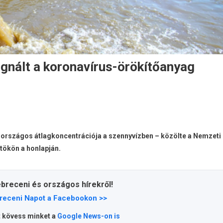
gnált a koronavírus-örökítőanyag
 országos átlagkoncentrációja a szennyvízben – közölte a Nemzeti
ökön a honlapján.
ebreceni és országos hírekről!
receni Napot a Facebookon >>
t kövess minket a
Google News-on is