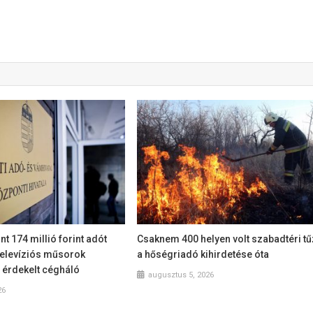
nt 174 millió forint adót
Csaknem 400 helyen volt szabadtéri tű
 televíziós műsorok
a hőségriadó kihirdetése óta
 érdekelt cégháló
augusztus 5, 2026
26