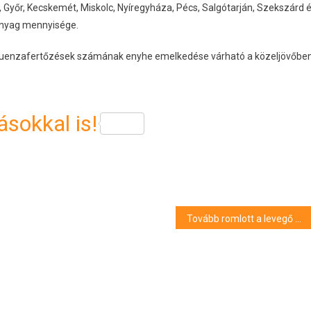
 Győr, Kecskemét, Miskolc, Nyíregyháza, Pécs, Salgótarján, Szekszárd 
őanyag mennyisége.
nfluenzafertőzések számának enyhe emelkedése várható a közeljövőben
sokkal is!
Tovább romlott a levegő minősége az országban