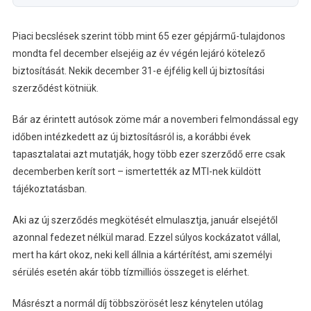
Piaci becslések szerint több mint 65 ezer gépjármű-tulajdonos
mondta fel december elsejéig az év végén lejáró kötelező
biztosítását. Nekik december 31-e éjfélig kell új biztosítási
szerződést kötniük.
Bár az érintett autósok zöme már a novemberi felmondással egy
időben intézkedett az új biztosításról is, a korábbi évek
tapasztalatai azt mutatják, hogy több ezer szerződő erre csak
decemberben kerít sort – ismertették az MTI-nek küldött
tájékoztatásban.
Aki az új szerződés megkötését elmulasztja, január elsejétől
azonnal fedezet nélkül marad. Ezzel súlyos kockázatot vállal,
mert ha kárt okoz, neki kell állnia a kártérítést, ami személyi
sérülés esetén akár több tízmilliós összeget is elérhet.
Másrészt a normál díj többszörösét lesz kénytelen utólag