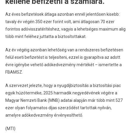
kellene befizetni a számlára.
Az éves befizetések átlaga azonban ennél jelentősen kisebb:
tavaly év végén 350 ezer forint volt, ami átlagosan 70 ezer
forintos adóvisszatérítéshez, vagyis a lehetséges maximum alig
több mint feléhez juttatta a biztosítottakat.
Az év végéig azonban lehetőség van a rendszeres befizetésen
felül eseti befizetést is teljesíteni, ezzel is gyarapítva az adott
évre igénybe vehető adókedvezmény mértékét – ismertette a
FBAMSZ.
A szervezet jelezte, hogy a nyugdíjbiztosítás a biztosítási piac
egyik húzóterméke, 2025 harmadik negyedévének végére a
Magyar Nemzeti Bank (MNB) adatai alapján már több mint 527
ezer olyan folyamatos díjas szerződést tartottak nyilván,
amelyre adókedvezmény érvényesíthető.
(MTI)