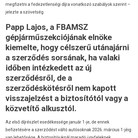
megfizetni a fedezetlenségi díjra vonatkozó szabályok szerint –
jelezte a szövetség.
Papp Lajos, a FBAMSZ
gépjárműszekciójának elnöke
kiemelte, hogy célszerű utánajárni
a szerződés sorsának, ha valaki
időben intézkedett az új
szerződésről, de a
szerződéskötésről nem kapott
visszajelzést a biztosítótól vagy a
közvetítő alkusztól.
Az első díjrészlet esedékessége január 1-je, de ennek
befizetésére a szerződést váltó autósoknak 2026. március 1-jéig
van lehetősége. A biztosítójuknál maradó ügyfeleknek