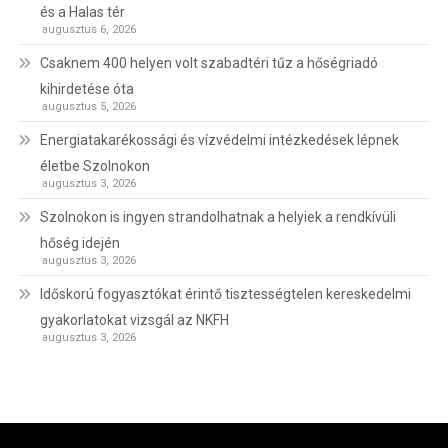
és a Halas tér
augusztus 6, 2026
Csaknem 400 helyen volt szabadtéri tűz a hőségriadó
kihirdetése óta
augusztus 5, 2026
Energiatakarékossági és vízvédelmi intézkedések lépnek
életbe Szolnokon
augusztus 3, 2026
Szolnokon is ingyen strandolhatnak a helyiek a rendkívüli
hőség idején
augusztus 3, 2026
Időskorú fogyasztókat érintő tisztességtelen kereskedelmi
gyakorlatokat vizsgál az NKFH
augusztus 3, 2026