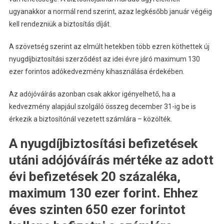
ugyanakkor a normál rend szerint, azaz legkésőbb január végéig
kell rendezniük a biztosítás díját.
A szövetség szerint az elmúlt hetekben több ezren köthettek új
nyugdíjbiztosítási szerződést az idei évre járó maximum 130
ezer forintos adókedvezmény kihasználása érdekében.
Az adójóváírás azonban csak akkor igényelhető, ha a
kedvezmény alapjául szolgáló összeg december 31-ig be is
érkezik a biztosítónál vezetett számlára – közölték.
A nyugdíjbiztosítási befizetések
utáni adójóváírás mértéke az adott
évi befizetések 20 százaléka,
maximum 130 ezer forint. Ehhez
éves szinten 650 ezer forintot